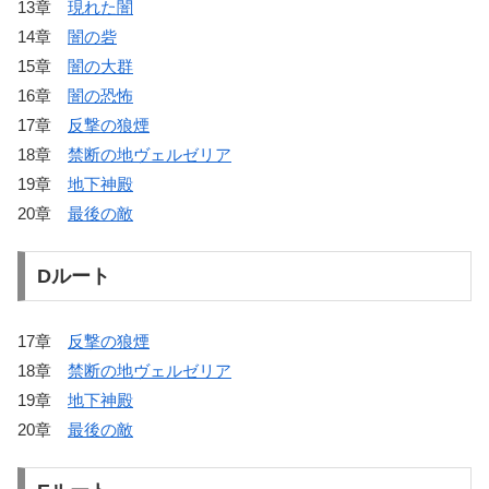
13章
現れた闇
14章
闇の砦
15章
闇の大群
16章
闇の恐怖
17章
反撃の狼煙
18章
禁断の地ヴェルゼリア
19章
地下神殿
20章
最後の敵
Dルート
17章
反撃の狼煙
18章
禁断の地ヴェルゼリア
19章
地下神殿
20章
最後の敵