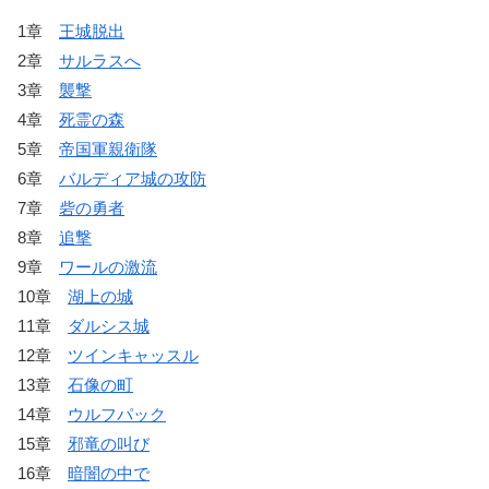
1章
王城脱出
2章
サルラスへ
3章
襲撃
4章
死霊の森
5章
帝国軍親衛隊
6章
バルディア城の攻防
7章
砦の勇者
8章
追撃
9章
ワールの激流
10章
湖上の城
11章
ダルシス城
12章
ツインキャッスル
13章
石像の町
14章
ウルフパック
15章
邪竜の叫び
16章
暗闇の中で