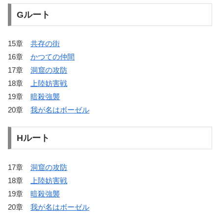
Gルート
15章
共存の街
16章
かつての仲間
17章
洞窟の攻防
18章
上陸妨害戦
19章
暗殺強襲
20章
我が名はボーゼル
Hルート
17章
洞窟の攻防
18章
上陸妨害戦
19章
暗殺強襲
20章
我が名はボーゼル