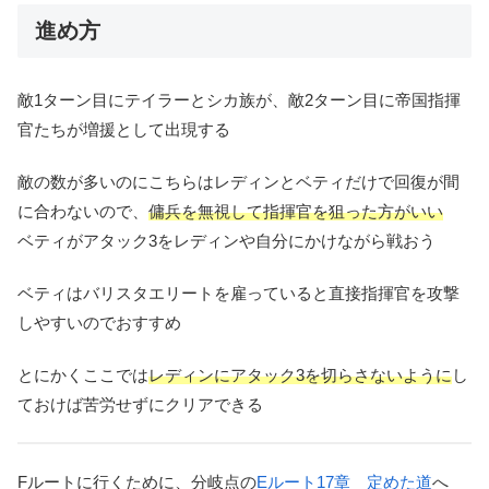
進め方
敵1ターン目にテイラーとシカ族が、敵2ターン目に帝国指揮
官たちが増援として出現する
敵の数が多いのにこちらはレディンとベティだけで回復が間
に合わないので、
傭兵を無視して指揮官を狙った方がいい
ベティがアタック3をレディンや自分にかけながら戦おう
ベティはバリスタエリートを雇っていると直接指揮官を攻撃
しやすいのでおすすめ
とにかくここでは
レディンにアタック3を切らさないように
し
ておけば苦労せずにクリアできる
Fルートに行くために、分岐点の
Eルート17章 定めた道
へ