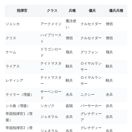
指揮官
クラス
兵種
傭兵
傭兵兵種
魔法使
ジェシカ
アークメイジ
クルセイダー
僧侶
い
ハイプリース
クリス
僧侶
クルセイダー
僧侶
ト
ドラゴンロー
ナーム
飛兵
グリフォン
飛兵
ド
ナイトマスタ
ロイヤルラン
ライアス
騎兵
騎兵
ー
サー
ナイトマスタ
ロイヤルラン
レティシア
騎兵
騎兵
ー
サー
サーペンロー
テイラー（増援）
水兵
ニクシー
水兵
ド
シカ族（増援）
シカゾク
盗賊
バーサーカー
歩兵
帝国指揮官1（増
グレナディー
ジェネラル
歩兵
歩兵
援）
ア
帝国指揮官2（増
グレナディー
ジェネラル
歩兵
歩兵