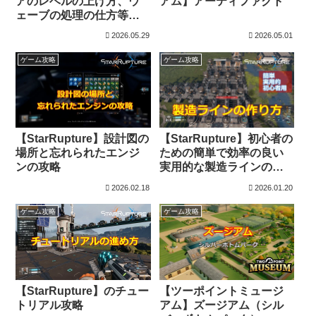
アのレベルの上げ方、ウ
アム】アーティファクト
ェーブの処理の仕方等に
ついて
2026.05.29
2026.05.01
ゲーム攻略
ゲーム攻略
【StarRupture】設計図の
【StarRupture】初心者の
場所と忘れられたエンジ
ための簡単で効率の良い
ンの攻略
実用的な製造ラインの作
り方
2026.02.18
2026.01.20
ゲーム攻略
ゲーム攻略
【StarRupture】のチュー
【ツーポイントミュージ
トリアル攻略
アム】ズージアム（シル