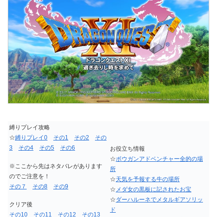
縛りプレイ攻略
☆
縛りプレイ0
その1
その2
その
3
その4
その5
その6
お役立ち情報
☆
ボウガンアドベンチャー全的の場
※ここから先はネタバレがあります
所
のでご注意を！
☆
天気を予報する牛の場所
その７
その8
その9
☆
メダ女の黒板に記されたお宝
☆
ダーハルーネでメタルギアソリッ
クリア後
ド
その10
その11
その12
その13