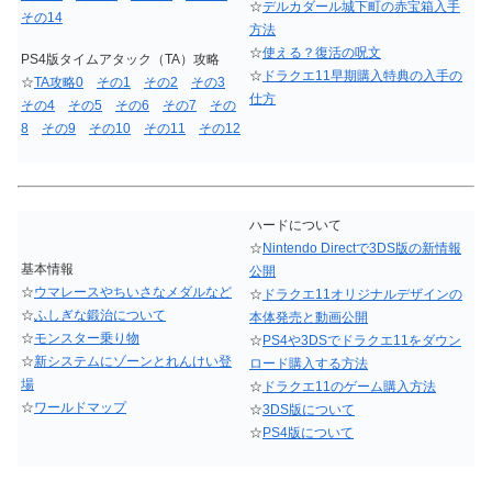
☆
デルカダール城下町の赤宝箱入手
その14
方法
☆
使える？復活の呪文
PS4版タイムアタック（TA）攻略
☆
ドラクエ11早期購入特典の入手の
☆
TA攻略0
その1
その2
その3
仕方
その4
その5
その6
その7
その
8
その9
その10
その11
その12
ハードについて
☆
Nintendo Directで3DS版の新情報
基本情報
公開
☆
ウマレースやちいさなメダルなど
☆
ドラクエ11オリジナルデザインの
☆
ふしぎな鍛治について
本体発売と動画公開
☆
モンスター乗り物
☆
PS4や3DSでドラクエ11をダウン
☆
新システムにゾーンとれんけい登
ロード購入する方法
場
☆
ドラクエ11のゲーム購入方法
☆
ワールドマップ
☆
3DS版について
☆
PS4版について