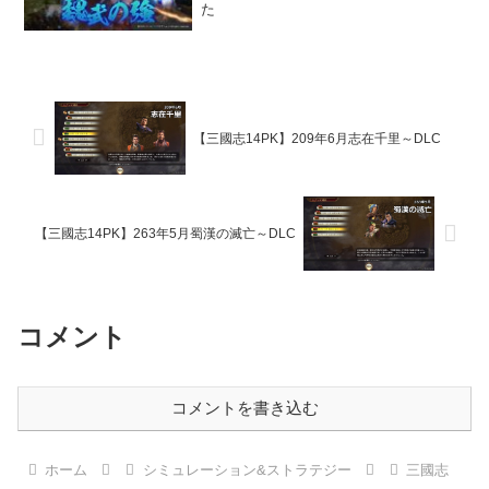
た
【三國志14PK】209年6月志在千里～DLC
【三國志14PK】263年5月蜀漢の滅亡～DLC
コメント
コメントを書き込む
ホーム
シミュレーション&ストラテジー
三國志