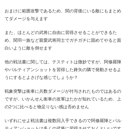
おまけに範囲攻撃であるため、関の背後にいる敵にもまとめ
てダメージを与えます
また、ほとんどの武将に自由に習得させることができるた
め、関羽一族など親愛武将同士でガチガチに固めてやると面
白いように敵を倒せます
他の戦法書に関しては、テスティトは微妙ですが、阿修羅陣
やパルティアンショットを習得した鋒矢の隣で発動させるよ
うにするとよさげな感じでしょうか？
戦象突撃は衝車に兵数ダメージが付与されたものではあるの
ですが、いかんせん衝車の攻軍はたかが知れているため、上
の2つに比べると物足りない感は否めません
いずれにせよ戦法書は複数回入手できるので阿修羅陣とパル
ティアンショットは多くの武将に習得させておくといいです