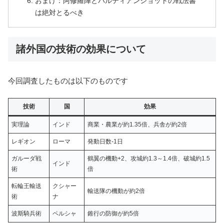
おまけ：阿修羅陣とパルティアンショットの戦法書
は絶対とるべき
諸外国の技術の効果について
今回調査したものは以下のものです
技術
国
効果
実理論
インド
商業・農業が約1.35倍、兵舎が約2倍
レギオン
ローマ
発動日数-1日
ガルーダ戦
鶴翼の機動+2、攻城約1.3～1.4倍、破城約1.5
インド
術
倍
転輪王輸送
クシャー
輸送隊の機動が約2倍
術
ナ
波斯騎兵術
ペルシャ
錐行の防御が約5倍