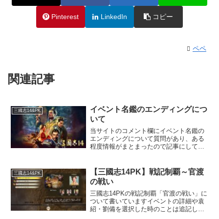
Pinterest
LinkedIn
コピー
ペペ
関連記事
イベント名鑑のエンディングにつ
三國志14&PK
いて
当サイトのコメント欄にイベント名鑑の
エンディングについて質問があり、ある
程度情報がまとまったので記事にしてお
きます※全てのエンディングを埋めるこ
とができました情報頂いた方たちには厚
くお礼申し上げます
【三國志14PK】戦記制覇～官渡
三國志14&PK
の戦い
三國志14PKの戦記制覇「官渡の戦い」に
ついて書いていますイベントの詳細や袁
紹・劉備を選択した時のことは追記しま
す