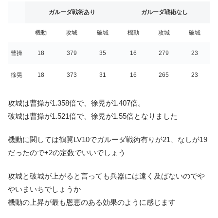
ガルーダ戦術あり
ガルーダ戦術なし
機動
攻城
破城
機動
攻城
破城
曹操
18
379
35
16
279
23
徐晃
18
373
31
16
265
23
攻城は曹操が1.358倍で、徐晃が1.407倍。
破城は曹操が1.521倍で、徐晃が1.55倍となりました
機動に関しては鶴翼LV10でガルーダ戦術有りが21、なしが19
だったので+2の定数でいいでしょう
攻城と破城が上がると言っても兵器には遠く及ばないのでや
やいまいちでしょうか
機動の上昇が最も恩恵のある効果のように感じます