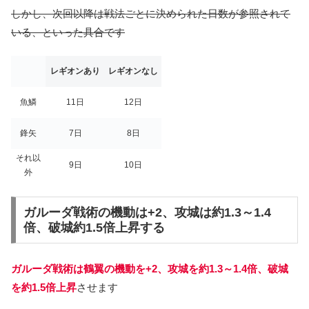
しかし、次回以降は戦法ごとに決められた日数が参照されて
いる、といった具合です
レギオンあり
レギオンなし
魚鱗
11日
12日
鋒矢
7日
8日
それ以
9日
10日
外
ガルーダ戦術の機動は+2、攻城は約1.3～1.4
倍、破城約1.5倍上昇する
ガルーダ戦術は鶴翼の機動を+2、攻城を約1.3～1.4倍、破城
を約1.5倍上昇
させます