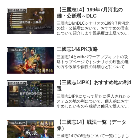
【三國志14】199年7月河北の
三國志14&PK
雄・公孫瓚～DLC
三國志14のDLCシナリオの199年7月河北
の雄・公孫瓚において、おすすめの君主
について紹介します難易度は上級でのも
ので、おすすめ度は当サイト独自の評価
です
三國志14&PK攻略
三國志14&PK
三国志14とwithパワーアップキットの攻
略トップページですシナリオの序盤の進
め方や政策や個性の詳細などについて解
説しています
【三國志14PK】おすすめ地の利4
三國志14&PK
選
三國志14PKになって新たに導入されたシ
ステムの地の利について、個人的におす
すめしたいものを独断と偏見で選んでみ
ましたといっても選ぶ君主によっては、
「地の利を得るのがゲーム終盤になる」
なんてケースもあるので、有用な記事で
【三國志14】戦法一覧（データ
三國志14&PK
はないのは大目に見て...
集）
三國志14での戦法について一覧にしまし