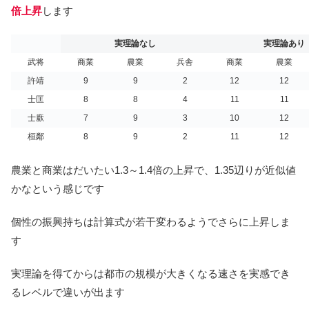
倍上昇
します
実理論なし
実理論あり
武将
商業
農業
兵舎
商業
農業
許靖
9
9
2
12
12
士匡
8
8
4
11
11
士廞
7
9
3
10
12
桓鄰
8
9
2
11
12
農業と商業はだいたい1.3～1.4倍の上昇で、1.35辺りが近似値
かなという感じです
個性の振興持ちは計算式が若干変わるようでさらに上昇しま
す
実理論を得てからは都市の規模が大きくなる速さを実感でき
るレベルで違いが出ます