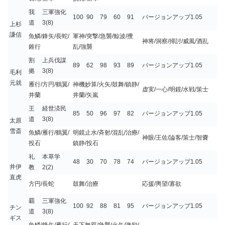
我
三軍強化
100
90
79
60
91
バージョンアップ1.05
道
3(8)
上杉
謙信
魚鱗/鋒矢/長蛇/
軍神/突撃/急襲/鯨波/攪
神将/洞察/掃討/威風/酒乱
錐行
乱/強襲
割
上兵伐謀
89
62
98
93
89
バージョンアップ1.05
拠
3(8)
毛利
元就
雁行/方円/鶴翼/
神機妙算/火矢/鼓舞/鎮静/
虚実/一心/明鏡/水戦/策士
井蘭
井蘭/矢嵐
王
経世済民
85
50
96
97
82
バージョンアップ1.05
道
3(8)
太原
雪斎
魚鱗/雁行/鶴翼/
明鏡止水/斉射/混乱/治療/
神眼/王佐/論客/策士/智嚢
投石
鎮静/投石
礼
本草学
48
30
70
78
74
バージョンアップ1.05
井伊
教
2(2)
直虎
方円/長蛇
鼓舞/治療
応援/輿望/寡欲
覇
三軍強化
100
92
88
81
95
バージョンアップ1.05
チン
道
3(8)
ギス
魚鱗/鋒矢/雁行/
天下無双/急襲/火矢/激励/