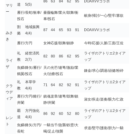
86
63
84
62
95
DOAXVVコラボ
道
5(5)
マリ
ー
雁行/長蛇/衝車/
薔薇輪舞/業火/鼓舞/衝
献身/掃討/一心/堅牢/寡欲
投石
車/投石
割
地域振興
87
44
65
93
91
DOAXVVコラボ
みさ
拠
4(4)
き
雁行/方円
女神応援/鼓舞/鎮静
今時/応援/人脈/工面/王佐
礼
経世済民
ライザのアトリエ2タイア
82
80
86
62
95
教
2(7)
ップ
ライ
ザ
魚鱗/鋒矢/雁行/
天の光芒/連弩/激励/業
錬金/求心/調達/頑健/粉砕
鶴翼/投石
火/治療/投石
礼
本草学
ライザのアトリエ2タイア
71
64
82
92
91
クラ
教
4(4)
ップ
ウデ
雁行/方円/錐行/
鎮魂楽章/連弩/鼓舞/鎮
ィア
淑女/疾走/楽奏/眼力/仁政
井闌
静/井闌
覇
方円強化
ライザのアトリエ2タイア
86
92
60
52
80
道
4(4)
ップ
レン
ト
魚鱗/鋒矢/方円/
一騎当千/急襲/鉄壁/大
求道/堅守/護衛/胆力/一騎
長蛇
喝/足止/強襲