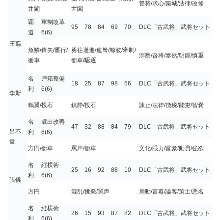
督将/求心/築城/法律/改修
井闌
井闌
覇
軍制改革
95
78
84
69
70
DLC「古武将」武将セット
道
6(6)
王翦
魚鱗/鋒矢/雁行/
勇往邁進/連弩/鯨波/牽制/
洞察/督将/泰然/明鏡/慎重
衝車
衝車/駆逐
名
戸籍整備
18
25
87
98
56
DLC「古武将」武将セット
利
6(6)
李斯
鶴翼/投石
鎮静/投石
諌止/法律/徴税/能吏/智嚢
名
歳出改善
47
32
88
84
79
DLC「古武将」武将セット
呂不
利
6(6)
韋
方円/衝車
罵声/衝車
文化/眼力/富豪/動員/強欲
名
縦横術
25
16
92
88
10
DLC「古武将」武将セット
利
6(6)
張儀
方円
混乱/挑発/罵声
扇動/言毒/論客/策士/悪名
名
縦横術
26
15
93
87
82
DLC「古武将」武将セット
利
6(6)