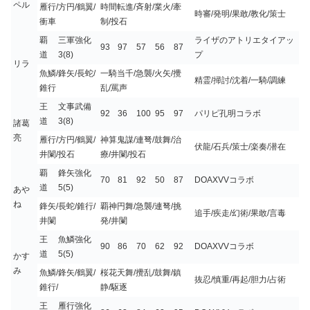
ペル
雁行/方円/鶴翼/
時間転進/斉射/業火/牽
時審/発明/果敢/教化/策士
衝車
制/投石
覇
三軍強化
ライザのアトリエタイアッ
93
97
57
56
87
道
3(8)
プ
リラ
魚鱗/鋒矢/長蛇/
一騎当千/急襲/火矢/攪
精霊/掃討/沈着/一騎/調練
錐行
乱/罵声
王
文事武備
92
36
100
95
97
パリピ孔明コラボ
道
3(8)
諸葛
亮
雁行/方円/鶴翼/
神算鬼謀/連弩/鼓舞/治
伏龍/石兵/策士/楽奏/潜在
井闌/投石
療/井闌/投石
覇
鋒矢強化
70
81
92
50
87
DOAXVVコラボ
道
5(5)
あや
ね
鋒矢/長蛇/錐行/
覇神円舞/急襲/連弩/挑
追手/疾走/幻術/果敢/言毒
井闌
発/井闌
王
魚鱗強化
90
86
70
62
92
DOAXVVコラボ
道
5(5)
かす
み
魚鱗/鋒矢/鶴翼/
桜花天舞/攪乱/鼓舞/鎮
抜忍/慎重/再起/胆力/占術
錐行/
静/駆逐
王
雁行強化