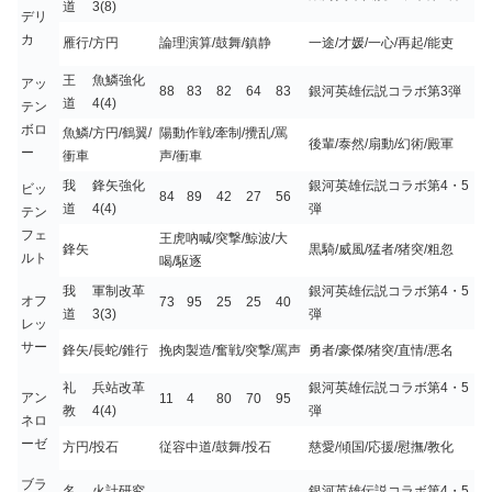
道
3(8)
デリ
カ
雁行/方円
論理演算/鼓舞/鎮静
一途/才媛/一心/再起/能吏
王
魚鱗強化
アッ
88
83
82
64
83
銀河英雄伝説コラボ第3弾
道
4(4)
テン
ボロ
魚鱗/方円/鶴翼/
陽動作戦/牽制/攪乱/罵
後輩/泰然/扇動/幻術/殿軍
ー
衝車
声/衝車
我
鋒矢強化
銀河英雄伝説コラボ第4・5
ビッ
84
89
42
27
56
道
4(4)
弾
テン
フェ
王虎吶喊/突撃/鯨波/大
鋒矢
黒騎/威風/猛者/猪突/粗忽
ルト
喝/駆逐
我
軍制改革
銀河英雄伝説コラボ第4・5
オフ
73
95
25
25
40
道
3(3)
弾
レッ
サー
鋒矢/長蛇/錐行
挽肉製造/奮戦/突撃/罵声
勇者/豪傑/猪突/直情/悪名
礼
兵站改革
銀河英雄伝説コラボ第4・5
アン
11
4
80
70
95
教
4(4)
弾
ネロ
ーゼ
方円/投石
従容中道/鼓舞/投石
慈愛/傾国/応援/慰撫/教化
ブラ
名
火計研究
銀河英雄伝説コラボ第4・5