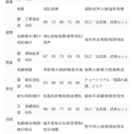
蘇秦
鶴翼
混乱/鼓舞
扇動/名声/人脈/論客/智嚢
覇
三軍強化
89
72
86
71
80
DLC「古武将」武将セット
道
3(8)
趙雍
魚鱗/鋒矢/雁行/
倒山傾海/急襲/連弩/混乱/
遠矢/疾走/長駆/地理/強欲
長蛇/錐行
罵声
覇
軍制改革
67
55
73
83
76
DLC「古武将」武将セット
道
6(6)
熊疑
魚鱗/鶴翼
斉射/業火/鎮静/駆逐/矢嵐
振興/人脈/眼力/慰撫/動員
覇
鋒矢強化
チュートリアル「戦闘の基
83
88
52
43
66
道
6(6)
礎」クリア
李信
鋒矢/長蛇/錐行
疾風迅雷/奮戦/鯨波/攪乱
驍将/不屈/豪傑/猪突/直情
王
魚鱗強化
88
80
77
62
82
DLC「古武将」武将セット
道
6(6)
項燕
魚鱗/鋒矢/鶴翼/
瞞天過海/火矢/鉄壁/牽制/
堅守/求心/規律/督励/英名
錐行/投石
投石/強襲