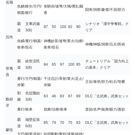
岳飛
魚鱗/鋒矢/方円/
単騎掛/連弩/大喝/攪乱/駆
闘将/洞察/豪傑/不屈/胆力
鶴翼/錐行
逐
覇
文事武備
シナリオ「漢中争奪戦」ク
97
50
100
92
90
道
3(8)
リア
呂尚
魚鱗/雁行/鶴翼/
神機妙算/連弩/業火/治療/
神機/神眼/洞察/石兵/医術
衝車/投石
衝車/投石
覇
経世済民
チュートリアル「国力向上
84
65
97
100
85
道
3(8)
の基本」クリア
管夷
吾
雁行/方円/鶴翼/
千法百計/斉射/業火/足止/
王佐/泰然/胆力/柱石/智嚢
井闌
井闌
割
先従隗始
63
46
83
87
89
DLC「古武将」武将セット
鮑叔
拠
3(8)
牙
雁行/衝車
鼓舞/治療/衝車
督励/名声/振興/眼力/寡欲
覇
城壁拡張
85
79
70
75
83
DLC「古武将」武将セット
道
6(6)
蒙恬
方円/鶴翼/長蛇/
聡明剛毅/奮戦/連弩/鎮静/