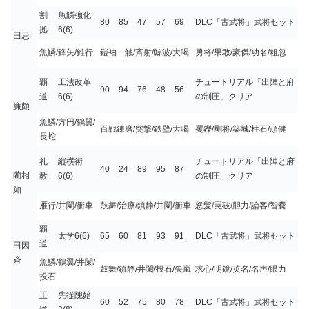
割
魚鱗強化
80
85
47
57
69
DLC「古武将」武将セット
拠
6(6)
田忌
魚鱗/鋒矢/錐行
鎧袖一触/斉射/鯨波/大喝
勇将/果敢/豪傑/功名/粗忽
覇
工法改革
チュートリアル「出陣と府
90
94
76
48
56
道
6(6)
の制圧」クリア
廉頗
魚鱗/方円/鶴翼/
百戦錬磨/突撃/鉄壁/大喝
矍鑠/剛将/築城/柱石/頑健
長蛇
礼
縦横術
チュートリアル「出陣と府
40
24
89
95
87
藺相
教
6(6)
の制圧」クリア
如
雁行/井闌/衝車
鼓舞/治療/鎮静/井闌/衝車
怒髪/罠破/胆力/論客/智嚢
覇
太学6(6)
65
60
81
93
91
DLC「古武将」武将セット
道
田因
斉
魚鱗/鶴翼/井闌/
鼓舞/鎮静/井闌/投石/矢嵐
求心/明鏡/英名/名声/眼力
投石
王
先従隗始
60
52
75
80
78
DLC「古武将」武将セット