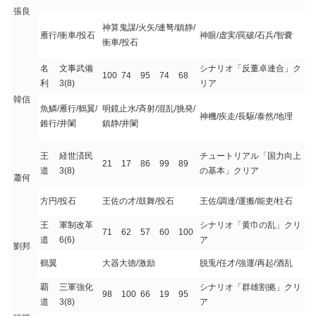
張良
神算鬼謀/火矢/連弩/鎮静/
雁行/衝車/投石
神眼/虚実/罠破/石兵/智嚢
衝車/投石
名
文事武備
シナリオ「反董卓連合」ク
100
74
95
74
68
利
3(8)
リア
韓信
魚鱗/雁行/鶴翼/
明鏡止水/斉射/混乱/挑発/
神機/疾走/長駆/泰然/地理
錐行/井闌
鎮静/井闌
王
経世済民
チュートリアル「国力向上
21
17
86
99
89
道
3(8)
の基本」クリア
蕭何
方円/投石
王佐の才/鼓舞/投石
王佐/調達/運搬/能吏/柱石
王
軍制改革
シナリオ「黄巾の乱」クリ
71
62
57
60
100
道
6(6)
ア
劉邦
鶴翼
大器大徳/激励
脱兎/任才/強運/再起/酒乱
覇
三軍強化
シナリオ「群雄割拠」クリ
98
100
66
19
95
道
3(8)
ア