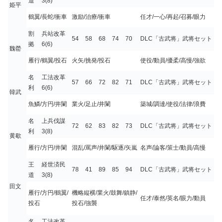
道
3(8)
姫平
鶴翼/長蛇/衝車
激励/治療/衝車
任才/一心/再起/召募/眼力
割
兵站改革
54
58
68
74
70
DLC「古武将」武将セット
拠
6(6)
魏罃
雁行/鶴翼/投石
火矢/挑発/投石
使役/動員/優柔/高慢/強欲
名
工法改革
57
66
72
82
71
DLC「古武将」武将セット
利
6(6)
韓武
魚鱗/方円/井闌
業火/足止/井闌
築城/調達/使役/法律/浪費
名
上兵伐謀
72
62
83
82
73
DLC「古武将」武将セット
利
3(8)
黄歇
雁行/方円/井闌
混乱/罵声/井闌/駆逐/矢嵐
名声/論客/策士/動員/高慢
王
経世済民
78
41
89
85
94
DLC「古武将」武将セット
道
3(8)
田文
雁行/方円/鶴翼/
機略縦横/業火/鼓舞/鎮静/
任才/泰然/英名/眼力/動員
投石
投石/強襲
名
工法改革