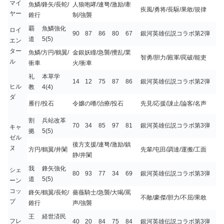
マイ
魚鱗/鋒矢/長蛇/
人狼咆哮/連弩/激励/牽
疾風/勇将/長駆/果敢/規律
ヤー
錐行
制/強襲
覇
魚鱗強化
ロイ
90
87
86
80
67
銀河英雄伝説コラボ第2弾
道
5(5)
エン
ター
魚鱗/方円/鶴翼/
金銀妖瞳/急襲/攪乱/業
智勇/胆力/殿軍/罠破/能吏
ル
衝車
火/衝車
礼
本草学
14
12
75
87
86
銀河英雄伝説コラボ第2弾
ヒル
教
4(4)
ダ
雁行/投石
令嬢の嗜/治療/投石
先見/応援/諌止/論客/名声
割
兵站改革
70
34
85
97
81
銀河英雄伝説コラボ第3弾
キャ
拠
5(5)
ゼル
後方支援/連弩/激励/鎮
ヌ
方円/鶴翼/井闌
先輩/屯田/調達/運搬/工面
静/井闌
我
鋒矢強化
シェ
80
93
77
34
69
銀河英雄伝説コラボ第3弾
道
5(5)
ーン
コッ
鋒矢/鶴翼/長蛇/
薔薇騎士/急襲/大喝/罵
不敵/豪傑/胆力/不屈/果敢
プ
錐行
声/強襲
王
経世済民
フレ
40
20
84
75
84
銀河英雄伝説コラボ第3弾