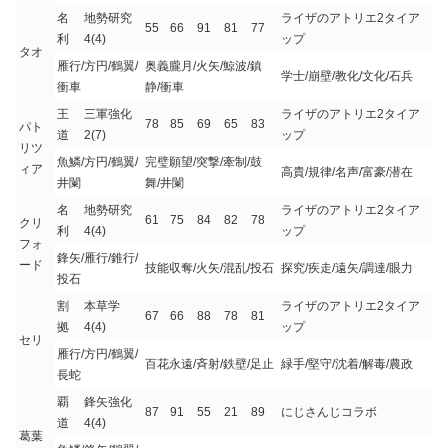
名
地勢研究
ライザのアトリエ2タイア
55
66
91
81
77
利
4(4)
ップ
タオ
雁行/方円/鶴翼/
奥義朧月/火矢/鯨波/鎮
学士/崩壁/教化/文化/石兵
衝車
静/衝車
王
三軍強化
ライザのアトリエ2タイア
78
85
69
65
83
パト
道
2(7)
ップ
リツ
魚鱗/方円/鶴翼/
完璧願望/突撃/牽制/鼓
ィア
高貴/規律/名声/富豪/潜在
井闌
舞/井闌
名
地勢研究
ライザのアトリエ2タイア
61
75
84
82
78
クリ
利
4(4)
ップ
フォ
鋒矢/雁行/錐行/
ード
技能収奪/火矢/混乱/投石
探究/疾走/遠矢/調達/眼力
投石
割
本草学
ライザのアトリエ2タイア
67
66
88
78
81
拠
4(4)
ップ
セリ
雁行/方円/鶴翼/
百花永遠/斉射/鉄壁/足止
緑手/堅守/沈着/解毒/農政
長蛇
覇
鋒矢強化
87
91
55
21
89
にじさんじコラボ
道
4(4)
葛葉