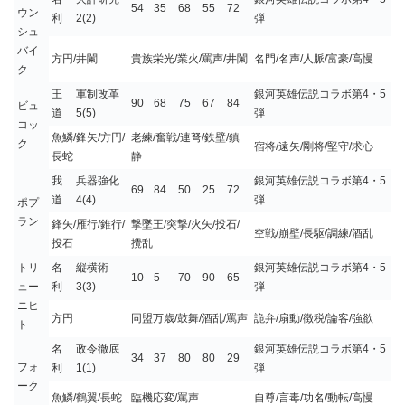
54
35
68
55
72
ウン
利
2(2)
弾
シュ
バイ
方円/井闌
貴族栄光/業火/罵声/井闌
名門/名声/人脈/富豪/高慢
ク
王
軍制改革
銀河英雄伝説コラボ第4・5
90
68
75
67
84
ビュ
道
5(5)
弾
コッ
魚鱗/鋒矢/方円/
老練/奮戦/連弩/鉄壁/鎮
ク
宿将/遠矢/剛将/堅守/求心
長蛇
静
我
兵器強化
銀河英雄伝説コラボ第4・5
69
84
50
25
72
道
4(4)
弾
ポプ
ラン
鋒矢/雁行/錐行/
撃墜王/突撃/火矢/投石/
空戦/崩壁/長駆/調練/酒乱
投石
攪乱
トリ
名
縦横術
銀河英雄伝説コラボ第4・5
10
5
70
90
65
ュー
利
3(3)
弾
ニヒ
方円
同盟万歳/鼓舞/酒乱/罵声
詭弁/扇動/徴税/論客/強欲
ト
名
政令徹底
銀河英雄伝説コラボ第4・5
34
37
80
80
29
フォ
利
1(1)
弾
ーク
魚鱗/鶴翼/長蛇
臨機応変/罵声
自尊/言毒/功名/動転/高慢