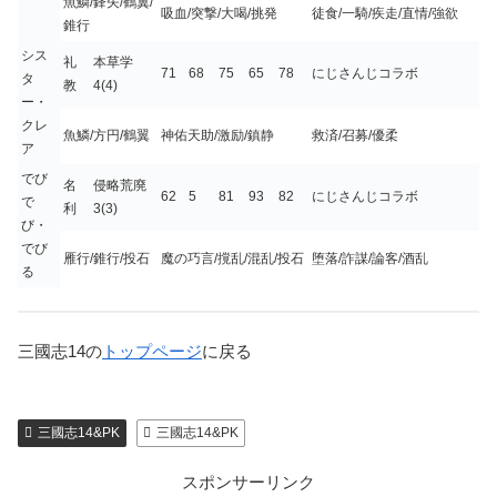
魚鱗/鋒矢/鶴翼/
吸血/突撃/大喝/挑発
徒食/一騎/疾走/直情/強欲
錐行
シス
礼
本草学
71
68
75
65
78
にじさんじコラボ
タ
教
4(4)
ー・
クレ
魚鱗/方円/鶴翼
神佑天助/激励/鎮静
救済/召募/優柔
ア
でび
名
侵略荒廃
62
5
81
93
82
にじさんじコラボ
で
利
3(3)
び・
でび
雁行/錐行/投石
魔の巧言/撹乱/混乱/投石
堕落/詐謀/論客/酒乱
る
三國志14の
トップページ
に戻る
三國志14&PK
三國志14&PK
スポンサーリンク