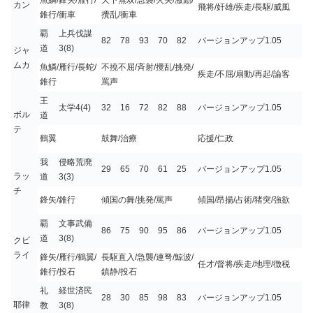
カン
飛将/奸雄/疾走/長駆/威風
錐行/衝車
攪乱/衝車
覇
上兵伐謀
82
78
93
70
82
バージョンアップ1.05
道
3(8)
ジャ
ムカ
魚鱗/雁行/長蛇/
不撓不屈/斉射/攪乱/挑発/
疾走/不屈/扇動/再起/論客
錐行
罵声
王
太学4(4)
32
16
72
82
88
バージョンアップ1.05
ボル
道
テ
鶴翼
鼓舞/治療
応援/仁政
我
侵略荒廃
29
65
70
61
25
バージョンアップ1.05
ラッ
道
3(3)
チ
鋒矢/錐行
傾国の舞/挑発/罵声
傾国/昂揚/占術/猪突/強欲
覇
文事武備
86
75
90
95
86
バージョンアップ1.05
道
3(8)
クビ
ライ
鋒矢/雁行/鶴翼/
長駆直入/急襲/連弩/鯨波/
任才/督将/疾走/地理/徴税
錐行/投石
鎮静/投石
礼
経世済民
28
30
85
98
83
バージョンアップ1.05
耶律
教
3(8)