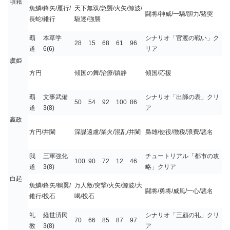
項籍
魚鱗/鋒矢/雁行/
天下無双/急襲/火矢/鯨波/
闘将/神威/一騎/胆力/猪突
長蛇/錐行
駆逐/強襲
覇
本草学
シナリオ「官渡の戦い」ク
28
15
68
61
96
道
6(6)
リア
虞姫
方円
傾国の舞/治療/鎮静
傾国/応援
覇
文事武備
シナリオ「出師の表」クリ
50
54
92
100
86
道
3(8)
ア
嬴政
方円/井闌
深謀遠慮/業火/混乱/井闌
梟雄/使役/徴税/浪費/悪名
我
三軍強化
チュートリアル「都市の攻
100
90
72
12
46
道
3(8)
略」クリア
白起
魚鱗/鋒矢/鶴翼/
万人敵/突撃/火矢/鯨波/大
闘将/勇将/威風/一心/悪名
錐行/投石
喝/投石
礼
経世済民
シナリオ「三顧の礼」クリ
70
66
85
87
97
教
3(8)
ア