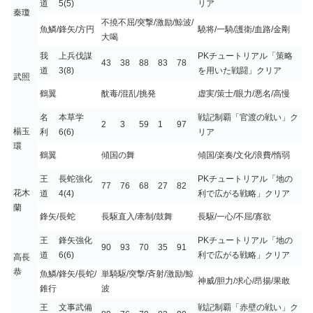
道
5(5)
リア
秦瓊
不撓不屈/突撃/激励/鯨波/
魚鱗/鋒矢/方円
驍将/一騎/護衛/血路/金剛
大喝
我
上兵伐謀
PKチュートリアル「策略
43
38
88
83
78
道
3(8)
を用いた戦闘」クリア
武照
鶴翼
酖毒/混乱/挑発
虚実/策士/眼力/悪名/高慢
名
本草学
戦記制覇「官渡の戦い」ク
2
3
59
1
97
楊玉
利
6(6)
リア
環
鶴翼
傾国の舞
傾国/楽奏/文化/浪費/惰弱
王
長蛇強化
PKチュートリアル「地の
77
76
68
27
82
花木
道
4(4)
利で広がる戦略」クリア
蘭
鋒矢/長蛇
長駆直入/牽制/鼓舞
長駆/一心/不屈/寡欲
王
鋒矢強化
PKチュートリアル「地の
90
93
70
35
91
道
6(6)
利で広がる戦略」クリア
高長
恭
魚鱗/鋒矢/長蛇/
単騎駆/突撃/斉射/激励/鯨
神威/胆力/求心/昂揚/果敢
錐行
波
王
文事武備
戦記制覇「赤壁の戦い」ク