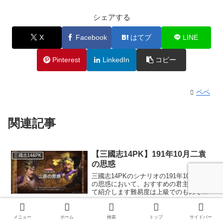
シェアする
X
Facebook
はてブ
LINE
Pinterest
LinkedIn
コピー
ペペ
関連記事
【三國志14PK】191年10月二袁
三國志14&PK
の思惑
三國志14PKのシナリオの191年10月二袁
の思惑において、おすすめの君主につい
て紹介します難易度は上級でのもので、
おすすめ度は当サイト独自の評価です※
他の君主は追記の予定です
【三國志14】機略・詭計・妙算・
メニュー
ホーム
検索
トップ
サイドバー
三國志14&PK