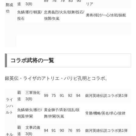
89
76
79
83
90
道
3(8)
リア
鄭成
功
魚鱗/雁行/鶴翼/
忠勇義烈/火矢/鼓舞/投石/
勇将/掃討/一心/水戦/操舵
投石
強襲/矢嵐
コラボ武将の一覧
銀英伝・ライザのアトリエ・パリピ孔明とコラボ。
覇
三軍強化
99
75
91
92
94
銀河英雄伝説コラボ第1弾
道
3(8)
ライ
ンハ
魚鱗/鋒矢/雁行/
黄金獅子/斉射/混乱/鼓
ルト
常勝/機略/英名/求心/規律
鶴翼/井闌
舞/井闌/矢嵐
覇
文事武備
94
91
90
76
95
銀河英雄伝説コラボ第1弾
道
3(8)
キル