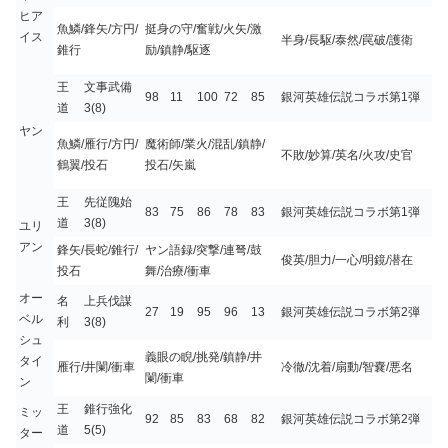
ヒア
魚鱗/鋒矢/方円/
挺身の守/奮戦/火矢/激
イス
半身/長駆/泰然/罠破/護衛
錐行
励/鎮静/駆逐
王
文事武備
98
11
100
72
85
銀河英雄伝説コラボ第1弾
道
3(8)
ヤン
魚鱗/雁行/方円/
魔術師/業火/混乱/鎮静/
不敗/妙算/英名/火攻/史官
鶴翼/投石
投石/矢嵐
王
先従隗始
83
75
86
78
83
銀河英雄伝説コラボ第1弾
道
3(8)
ユリ
アン
鋒矢/長蛇/錐行/
ヤン語録/突撃/連弩/鼓
俊英/胆力/一心/明鏡/潜在
投石
舞/治療/衝車
オー
名
上兵伐謀
27
19
95
96
13
銀河英雄伝説コラボ第2弾
ベル
利
3(8)
シュ
義眼の睨/挑発/鎮静/井
タイ
雁行/井闌/衝車
冷徹/沈着/扇動/智嚢/悪名
闌/衝車
ン
王
錐行強化
ミッ
92
85
83
68
82
銀河英雄伝説コラボ第2弾
道
5(5)
ター