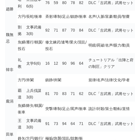
76
59
80
78
82
DLC「古武将」武将セット
利
6(6)
趙勝
方円/長蛇/衝車
斉射/牽制/足止/鎮静/衝車
名声/人脈/富豪/動員/智嚢
割
文事武備
92
71
87
70
84
DLC「古武将」武将セット
拠
3(8)
魏無
忌
魚鱗/雁行/鶴翼/
修文練武/連弩/業火/混乱/
明鏡/罠破/名声/眼力/動員
投石
投石
礼
チュートリアル「出陣と府
太学6(6)
16
12
90
96
64
教
の制圧」クリア
韓非
方円/井闌
鎮静/井闌
規律/名声/法律/文化/学者
覇
上兵伐謀
81
70
83
71
62
DLC「古武将」武将セット
道
3(8)
龐涓
魚鱗/鋒矢/鶴翼/
突撃/牽制/足止/罵声/衝車
詭計/封殺/策士/動転/直情
衝車
王
文事武備
91
73
94
64
71
DLC「古武将」武将セット
道
3(8)
田単
鋒矢/方円/錐行/
極焔/急襲/混乱/鼓舞/衝