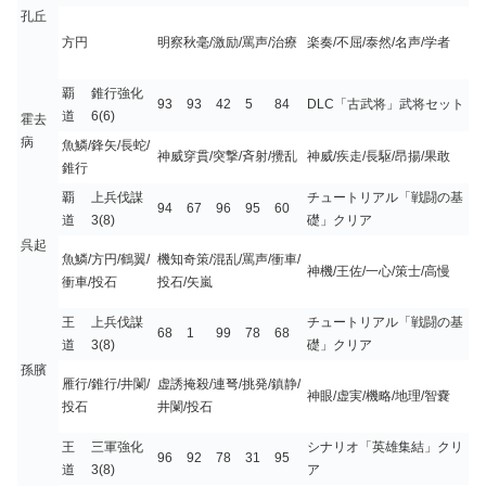
孔丘
方円
明察秋毫/激励/罵声/治療
楽奏/不屈/泰然/名声/学者
覇
錐行強化
93
93
42
5
84
DLC「古武将」武将セット
道
6(6)
霍去
病
魚鱗/鋒矢/長蛇/
神威穿貫/突撃/斉射/攪乱
神威/疾走/長駆/昂揚/果敢
錐行
覇
上兵伐謀
チュートリアル「戦闘の基
94
67
96
95
60
道
3(8)
礎」クリア
呉起
魚鱗/方円/鶴翼/
機知奇策/混乱/罵声/衝車/
神機/王佐/一心/策士/高慢
衝車/投石
投石/矢嵐
王
上兵伐謀
チュートリアル「戦闘の基
68
1
99
78
68
道
3(8)
礎」クリア
孫臏
雁行/錐行/井闌/
虚誘掩殺/連弩/挑発/鎮静/
神眼/虚実/機略/地理/智嚢
投石
井闌/投石
王
三軍強化
シナリオ「英雄集結」クリ
96
92
78
31
95
道
3(8)
ア