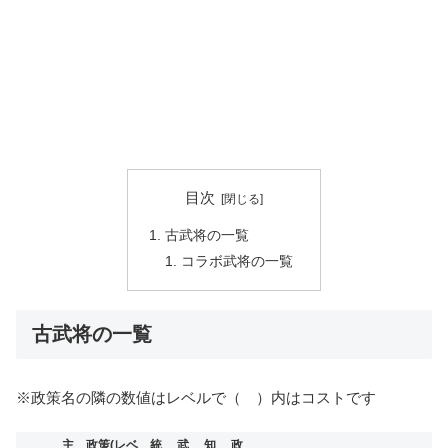
目次
古武将の一覧
コラボ武将の一覧
古武将の一覧
※政策名の隣の数値はレベルで（ ）内はコストです
主
政策(レベ
統
武
知
政