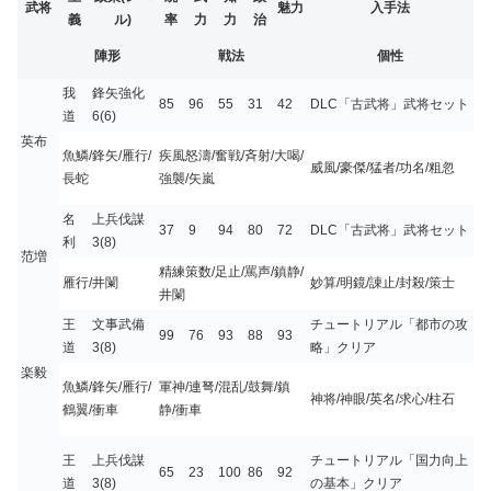
武将
魅力
入手法
義
ル)
率
力
力
治
陣形
戦法
個性
我
鋒矢強化
85
96
55
31
42
DLC「古武将」武将セット
道
6(6)
英布
魚鱗/鋒矢/雁行/
疾風怒濤/奮戦/斉射/大喝/
威風/豪傑/猛者/功名/粗忽
長蛇
強襲/矢嵐
名
上兵伐謀
37
9
94
80
72
DLC「古武将」武将セット
利
3(8)
范増
精練策数/足止/罵声/鎮静/
雁行/井闌
妙算/明鏡/諌止/封殺/策士
井闌
王
文事武備
チュートリアル「都市の攻
99
76
93
88
93
道
3(8)
略」クリア
楽毅
魚鱗/鋒矢/雁行/
軍神/連弩/混乱/鼓舞/鎮
神将/神眼/英名/求心/柱石
鶴翼/衝車
静/衝車
王
上兵伐謀
チュートリアル「国力向上
65
23
100
86
92
道
3(8)
の基本」クリア