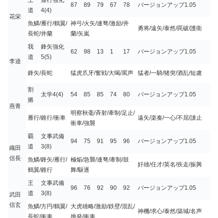
87
89
79
67
78
バージョンアップ1.05
道
4(4)
花栄
魚鱗/雁行/鶴翼/
神弓/火矢/連弩/激励/井
勇将/遠矢/泰然/罠破/護衛
長蛇/井蘭
蘭/矢嵐
我
鋒矢強化
62
98
13
1
17
バージョンアップ1.05
道
5(5)
李逵
鋒矢/長蛇
猛虎爪牙/奮戦/大喝/罵声
猛者/一騎/猪突/酒乱/短慮
割
太学4(4)
54
85
85
74
80
バージョンアップ1.05
拠
燕青
明察秋毫/斉射/牽制/足止/
雁行/錐行/衝車
遠矢/楽奏/一心/不屈/諌止
衝車/強襲
覇
文事武備
94
75
91
95
96
バージョンアップ1.05
道
3(8)
織田
信長
魚鱗/鋒矢/雁行/
極焔/急襲/連弩/牽制/鼓
奸雄/任才/英名/疾走/振興
鶴翼/錐行
舞/駆逐
王
文事武備
96
76
92
90
92
バージョンアップ1.05
道
3(8)
武田
信玄
魚鱗/方円/鶴翼/
大虎雄略/激励/鉄壁/混乱/
神機/求心/泰然/築城/名声
長蛇/衝車
挑発/衝車