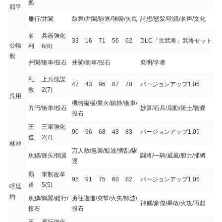
拠
屈平
雁行/井闌
鼓舞/井闌/駆逐/強襲/矢嵐
詩想/怒髪/明鏡/名声/文化
名
兵器強化
33
16
71
56
62
DLC「古武将」武将セット
公輸
利
6(6)
般
井闌/衝車/投石
井闌/衝車/投石
発明/学者
礼
上兵伐謀
47
43
96
87
70
バージョンアップ1.05
教
2(7)
呉用
機略縦横/業火/鎮静/衝車/
方円/衝車/投石
妙算/石兵/扇動/策士/智嚢
投石
王
三軍強化
90
96
68
43
83
バージョンアップ1.05
道
2(7)
林冲
万人敵/急襲/鯨波/攪乱/駆
魚鱗/鋒矢/鶴翼
闘将/一騎/威風/胆力/捕縛
逐
覇
軍制改革
95
91
75
60
82
バージョンアップ1.05
道
5(5)
呼延
灼
魚鱗/鶴翼/錐行/
勇往邁進/突撃/火矢/鯨波/
神威/豪傑/果敢/火攻/再起
投石
投石
王
雁行強化