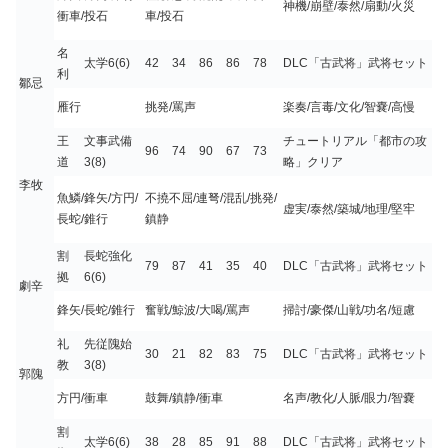
神機/崩壁/泰然/扇動/火災
衝車/投石
車/投石
名
太学6(6)
42
34
86
86
78
DLC「古武将」武将セット
利
鄒忌
雁行
挑発/罵声
楽奏/言毒/文化/智嚢/高慢
王
文事武備
チュートリアル「都市の攻
96
74
90
67
73
道
3(8)
略」クリア
李牧
魚鱗/鋒矢/方円/
不撓不屈/連弩/混乱/挑発/
虚実/泰然/築城/地理/堅牢
長蛇/錐行
鎮静
割
長蛇強化
79
87
41
35
40
DLC「古武将」武将セット
拠
6(6)
劇辛
鋒矢/長蛇/錐行
奮戦/鯨波/大喝/罵声
掃討/豪傑/山戦/功名/短慮
礼
先従隗始
30
21
82
83
75
DLC「古武将」武将セット
教
3(8)
郭隗
方円/衝車
鼓舞/鎮静/衝車
名声/教化/人脈/眼力/智嚢
割
太学6(6)
38
28
85
91
88
DLC「古武将」武将セット