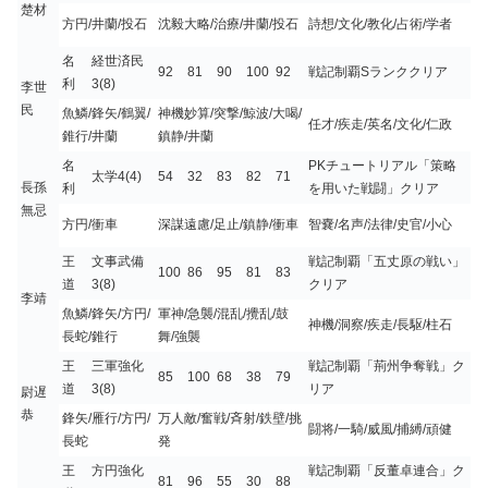
楚材
方円/井蘭/投石
沈毅大略/治療/井蘭/投石
詩想/文化/教化/占術/学者
名
経世済民
92
81
90
100
92
戦記制覇Sランククリア
利
3(8)
李世
民
魚鱗/鋒矢/鶴翼/
神機妙算/突撃/鯨波/大喝/
任才/疾走/英名/文化/仁政
錐行/井蘭
鎮静/井蘭
名
PKチュートリアル「策略
太学4(4)
54
32
83
82
71
長孫
利
を用いた戦闘」クリア
無忌
方円/衝車
深謀遠慮/足止/鎮静/衝車
智嚢/名声/法律/史官/小心
王
文事武備
戦記制覇「五丈原の戦い」
100
86
95
81
83
道
3(8)
クリア
李靖
魚鱗/鋒矢/方円/
軍神/急襲/混乱/攪乱/鼓
神機/洞察/疾走/長駆/柱石
長蛇/錐行
舞/強襲
王
三軍強化
戦記制覇「荊州争奪戦」ク
85
100
68
38
79
道
3(8)
リア
尉遅
恭
鋒矢/雁行/方円/
万人敵/奮戦/斉射/鉄壁/挑
闘将/一騎/威風/捕縛/頑健
長蛇
発
王
方円強化
戦記制覇「反董卓連合」ク
81
96
55
30
88