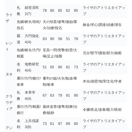
礼
経世済民
ライザのアトリエタイアッ
78
80
85
62
95
教
2(7)
プ
ライ
ザ
魚鱗/鋒矢/長蛇/
天の恒星/連弩/激励/業
錬金/求心/調達/頑健/潜在
投石
火/治療/投石
覇
方円強化
ライザのアトリエタイアッ
83
90
58
51
78
道
4(4)
プ
レン
ト
魚鱗/鋒矢/方円/
至高一閃/突撃/鉄壁/大
兄分/堅守/護衛/胆力/操舵
鶴翼
喝/足止/強襲
名
地勢研究
ライザのアトリエタイアッ
51
65
90
81
73
利
4(4)
プ
タオ
雁行/方円/錐行/
審判の鎚/火矢/鯨波/牽
本虫/崩壁/地理/文化/学者
衝車
制/衝車
礼
本草学
ライザのアトリエタイアッ
67
63
79
91
90
クラ
教
4(4)
プ
ウデ
雁行/方円/鶴翼/
最終楽章/連弩/鼓舞/治
ィア
令嬢/疾走/楽奏/眼力/医術
錐行
療/鎮静
名
上兵伐謀
ライザのアトリエタイアッ
73
61
97
89
80
利
3(8)
プ
アン