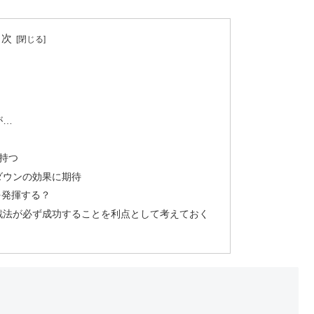
目次
が…
持つ
ダウンの効果に期待
を発揮する？
戦法が必ず成功することを利点として考えておく