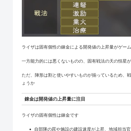
ライザは固有個性の錬金による開発値の上昇量がゲー
一方能力的には悪くないものの、固有戦法の天の恒星
ただ、陣形は割と使いやすいものが揃っているため、
ょうか
錬金は開発値の上昇量に注目
ライザの固有個性は錬金です
自部隊の罠や施設の建設速度が上昇、地域担当官