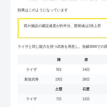
効果はこのようになっています
罠や施設の建設速度が約半分、開発値は2倍上昇
ライザと同じ能力を持つ武将を用意し、魚鱗3000で
陣
砦
ライザ
9日
14日
新規武将
19日
28日
土塁
石壁
ライザ
7日
12日