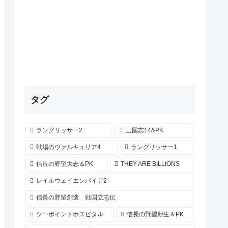
タグ
ラングリッサー2
三國志14&PK
戦場のヴァルキュリア4
ラングリッサー1
信長の野望大志＆PK
THEY ARE BILLIONS
レイルウェイエンパイア2
信長の野望創造 戦国立志伝
ツーポイントホスピタル
信長の野望新生＆PK