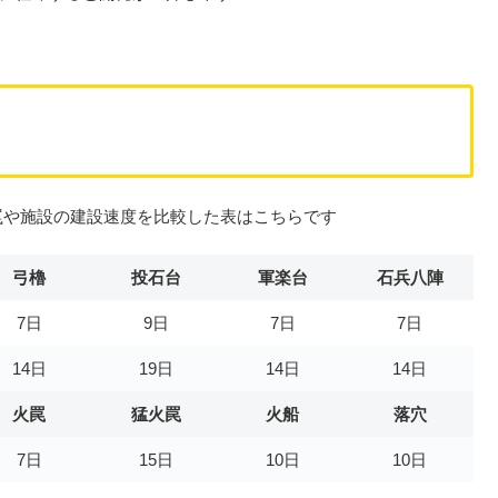
の罠や施設の建設速度を比較した表はこちらです
弓櫓
投石台
軍楽台
石兵八陣
7日
9日
7日
7日
14日
19日
14日
14日
火罠
猛火罠
火船
落穴
7日
15日
10日
10日