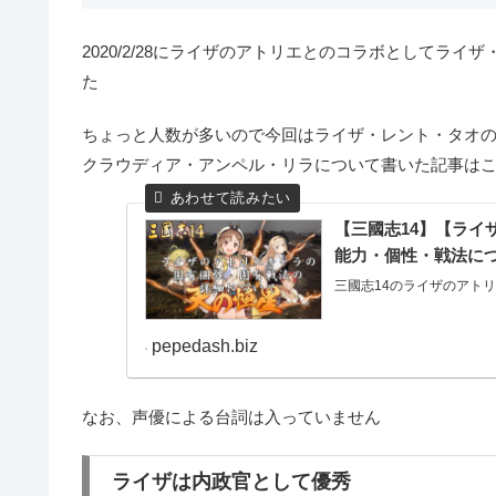
2020/2/28にライザのアトリエとのコラボとしてラ
た
ちょっと人数が多いので今回はライザ・レント・タオ
クラウディア・アンペル・リラについて書いた記事は
【三國志14】【ライ
能力・個性・戦法に
三國志14のライザのアトリ
pepedash.biz
なお、声優による台詞は入っていません
ライザは内政官として優秀