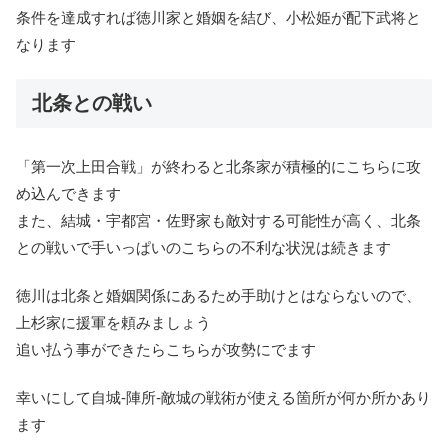
条件を達成すれば徳川家と婚姻を結び、小松姫が配下武将と
なります
北条との戦い
「第一次上田合戦」が終わると
北条家が積極的
にこちらに攻
め込んできます
また、結城・宇都宮・佐野家も敵対する可能性が高く、北条
との戦いで手いっぱいのこちらの不利な状況は続きます
徳川は北条と婚姻関係にあるため手助けとはならないので、
上杉家に援軍を頼みましょう
追い払う事ができたらこちらが攻勢にでます
幸いにして自城-陣所-敵城の戦術が使える箇所が何か所かあり
ます