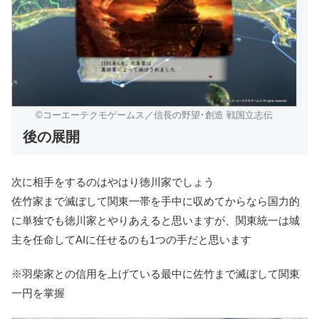
©コーエーテクモゲームス／信長の野望･創造 戦国立志伝
後の展開
次に相手をするのはやはり徳川家でしょう
佐竹家まで滅ぼして関東一帯を手中に収めてからなら国力的
に単独でも徳川家とやりあえると思いますが、関東統一は城
主を任命してAIに任せるのも1つの手だと思います
※羽柴家との信用を上げている最中に佐竹まで滅ぼして関東
一円を掌握