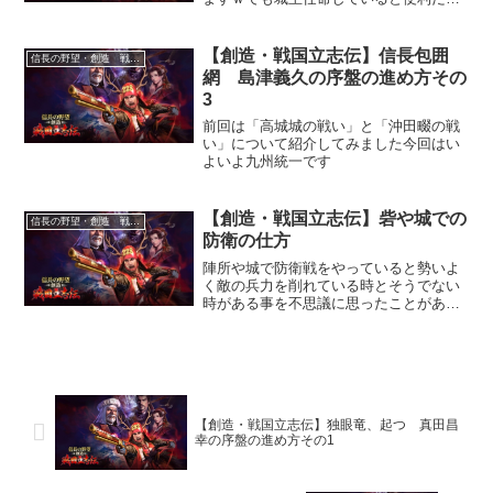
プレイも楽になるんですよね
【創造・戦国立志伝】信長包囲
信長の野望・創造 戦国立志伝
網 島津義久の序盤の進め方その
3
前回は「高城城の戦い」と「沖田畷の戦
い」について紹介してみました今回はい
よいよ九州統一です
【創造・戦国立志伝】砦や城での
信長の野望・創造 戦国立志伝
防衛の仕方
陣所や城で防衛戦をやっていると勢いよ
く敵の兵力を削れている時とそうでない
時がある事を不思議に思ったことがある
と思いますなぜその違いが発生するか、
どうやれば効率的に敵兵力を削れるかを
含めて防衛の仕方を説明します
【創造・戦国立志伝】独眼竜、起つ 真田昌
幸の序盤の進め方その1