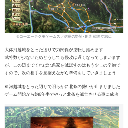
©コーエーテクモゲームス／信長の野望･創造 戦国立志伝
大体
河越城をとった辺りで力関係が逆転
し始めます
武将数が少ないためどうしても侵攻は遅くなってしまいます
が、この辺までくれば北条家を滅ぼすのはもう少しの辛抱で
すので、次の相手を見据えながら準備をしていきましょう
※河越城をとった辺りで明らかに北条の勢いが止まりました
ゲーム開始から約6年半でやっと北条を滅亡させる事に成功