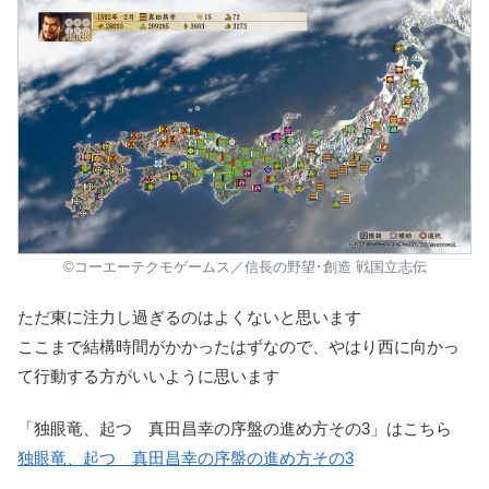
©コーエーテクモゲームス／信長の野望･創造 戦国立志伝
ただ東に注力し過ぎるのはよくないと思います
ここまで結構時間がかかったはずなので、やはり西に向かっ
て行動する方がいいように思います
「独眼竜、起つ 真田昌幸の序盤の進め方その3」
はこちら
独眼竜、起つ 真田昌幸の序盤の進め方その3