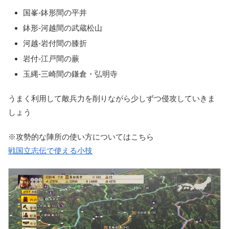
国峯-鉢形間の平井
鉢形-河越間の武蔵松山
河越-岩付間の膝折
岩付-江戸間の蕨
玉縄-三崎間の鎌倉・弘明寺
うまく利用して敵兵力を削りながら少しずつ侵攻していきま
しょう
※攻勢的な陣所の使い方についてはこちら
戦国立志伝で使える小技