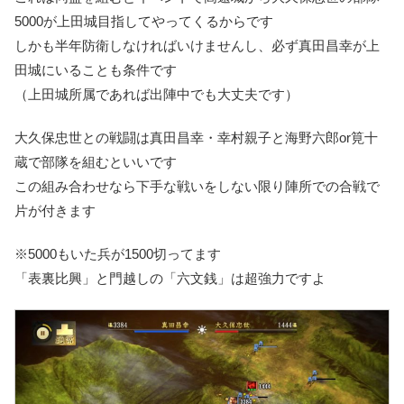
5000が上田城目指してやってくるからです
しかも半年防衛しなければいけませんし、必ず真田昌幸が上
田城にいることも条件です
（上田城所属であれば出陣中でも大丈夫です）
大久保忠世との戦闘は真田昌幸・幸村親子と海野六郎or筧十
蔵で部隊を組むといいです
この組み合わせなら下手な戦いをしない限り陣所での合戦で
片が付きます
※5000もいた兵が1500切ってます
「表裏比興」と門越しの「六文銭」は超強力ですよ