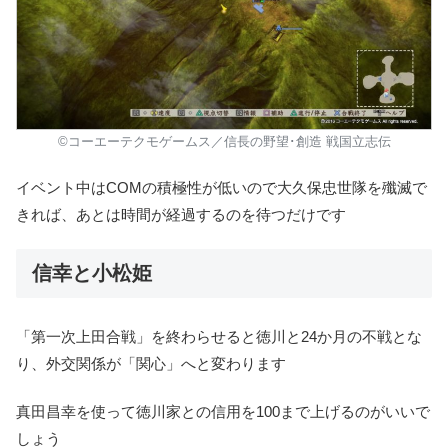
©コーエーテクモゲームス／信長の野望･創造 戦国立志伝
イベント中はCOMの積極性が低い
ので大久保忠世隊を殲滅で
きれば、あとは時間が経過するのを待つだけです
信幸と小松姫
「第一次上田合戦」を終わらせると
徳川と24か月の不戦
とな
り、外交関係が「関心」へと変わります
真田昌幸を使って徳川家との信用を100まで上げるのがいいで
しょう