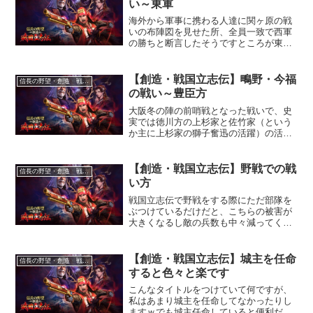
い～東軍
海外から軍事に携わる人達に関ヶ原の戦
いの布陣図を見せた所、全員一致で西軍
の勝ちと断言したそうですところが東軍
が勝利したことを聞かされた海外の軍事
家たちはたいそう驚いたという話を聞い
た事があります戦の勝ち負けはテーブル
【創造・戦国立志伝】鴫野・今福
信長の野望・創造 戦国立志伝
の上では決まらないという...
の戦い～豊臣方
大阪冬の陣の前哨戦となった戦いで、史
実では徳川方の上杉家と佐竹家（という
か主に上杉家の獅子奮迅の活躍）の活躍
によって勝利した戦いですこれを豊臣方
の勝利に持っていくのがこの合戦の目的
です
【創造・戦国立志伝】野戦での戦
信長の野望・創造 戦国立志伝
い方
戦国立志伝で野戦をする際にただ部隊を
ぶつけているだけだと、こちらの被害が
大きくなるし敵の兵数も中々減ってくれ
ません特に序盤では兵数は少しでも温存
していおきたいので、なるべく効率よく
敵の兵数を減らす方法を知っておくこと
【創造・戦国立志伝】城主を任命
信長の野望・創造 戦国立志伝
が必要です
すると色々と楽です
こんなタイトルをつけていて何ですが、
私はあまり城主を任命してなかったりし
ますｗでも城主任命していると便利だし