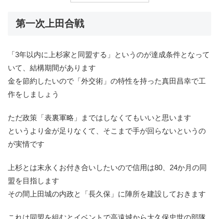
第一次上田合戦
「3年以内に上杉家と同盟する」
というのが達成条件となって
いて、結構期間があります
金を節約したいので
「外交術」
の特性を持った真田昌幸で工
作をしましょう
ただ政策
「表裏軍略」
まではしなくてもいいと思います
というより金が足りなくて、そこまで手が回らないというの
が実情です
上杉とは末永くお付き合いしたいので信用は80、24か月の同
盟を目指します
その間上田城の内政と
「長久保」
に陣所を建設しておきます
これは同盟を組むとイベントで高遠城から大久保忠世の部隊