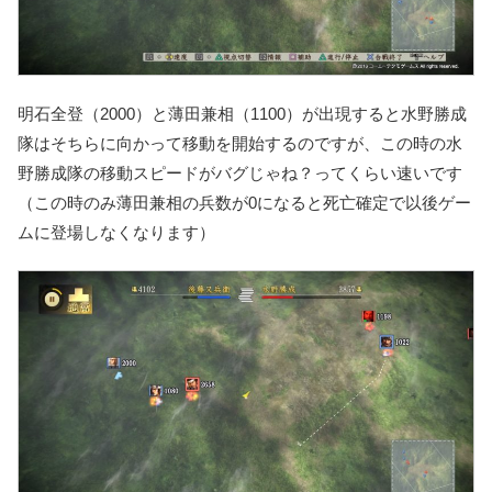
明石全登（2000）と薄田兼相（1100）が出現すると水野勝成
隊はそちらに向かって移動を開始するのですが、この時の水
野勝成隊の移動スピードが
バグじゃね？ってくらい速い
です
（この時のみ薄田兼相の兵数が0になると死亡確定で以後ゲー
ムに登場しなくなります）