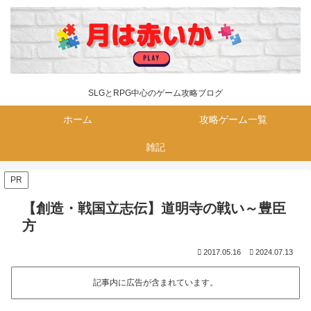
SLGとRPG中心のゲーム攻略ブログ
ホーム
攻略ゲーム一覧
雑記
PR
【創造・戦国立志伝】道明寺の戦い～豊臣
方
2017.05.16
2024.07.13
記事内に広告が含まれています。