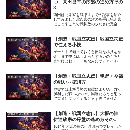
つ 真田昌幸の序盤の進め方その
3
前回は北条家を滅ぼすまでの記事を紹介
してみました北条家の次の相手は徳川家
にしますこれで武将数の少なさは完全に
解消されます
【創造・戦国立志伝】戦国立志伝
信長の野望・創造 戦国立志伝
で使える小技
ゲーム中で知っておくと便利な小技を紹
介します中にはちょっとずるいのもあり
ますけどね・・・ちなみにサムネイルは
「小枝」です昔こんな感じのCMありまし
たねｗ
【創造・戦国立志伝】鴫野・今福
信長の野望・創造 戦国立志伝
の戦い～徳川方
史実では上杉景勝の奮戦により徳川方が
勝利した戦いなので、楽勝だろうと思っ
て普通にプレイするとまず勝てません兵
数差を覆すためにはイベントを発生させ
なければならず、それを知らないと「お
かしいなぁ、なんで勝てないんだろう」
【創造・戦国立志伝】大坂の陣
信長の野望・創造 戦国立志伝
という罠に陥ります
伊達政宗の序盤の進め方その1
1614年大坂の陣の伊達政宗でプレイした