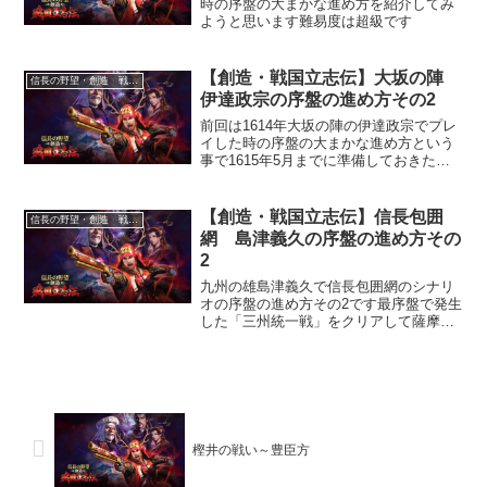
時の序盤の大まかな進め方を紹介してみ
ようと思います難易度は超級です
【創造・戦国立志伝】大坂の陣
信長の野望・創造 戦国立志伝
伊達政宗の序盤の進め方その2
前回は1614年大坂の陣の伊達政宗でプレ
イした時の序盤の大まかな進め方という
事で1615年5月までに準備しておきたい
ことについて紹介してみました今回はそ
の続きとなります
【創造・戦国立志伝】信長包囲
信長の野望・創造 戦国立志伝
網 島津義久の序盤の進め方その
2
九州の雄島津義久で信長包囲網のシナリ
オの序盤の進め方その2です最序盤で発生
した「三州統一戦」をクリアして薩摩・
日向・大隅を手に入れたら北上して肥前
の熊と呼ばれた龍蔵寺隆信を討伐すると
ころまでやります
樫井の戦い～豊臣方