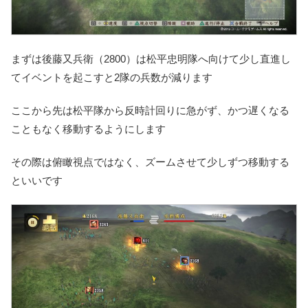
まずは後藤又兵衛（2800）は松平忠明隊へ向けて少し直進し
てイベントを起こすと2隊の兵数が減ります
ここから先は松平隊から
反時計回りに急がず、かつ遅くなる
こともなく移動
するようにします
その際は俯瞰視点ではなく、
ズームさせて少しずつ移動
する
といいです