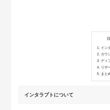
イン
カウ
ディ
リザ
まと
インタラプトについて