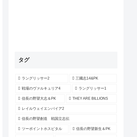
タグ
ラングリッサー2
三國志14&PK
戦場のヴァルキュリア4
ラングリッサー1
信長の野望大志＆PK
THEY ARE BILLIONS
レイルウェイエンパイア2
信長の野望創造 戦国立志伝
ツーポイントホスピタル
信長の野望新生＆PK