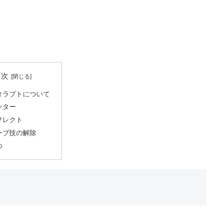
目次
タラプトについて
ンター
フレクト
ーブ技の解除
め