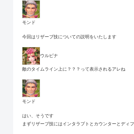
モンド
今回は
リザーブ技
についての説明をいたします
ウルピナ
敵のタイムライン上に
？？？
って表示されるアレね
モンド
はい、そうです
まずリザーブ技には
インタラプト
と
カウンター
と
ディ