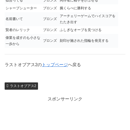
似合ってる
ブロンズ
同伴者に帽子をかぶせる
シャープシューター
ブロンズ
腕くらべに勝利する
アーチェリーゲームでハイスコアを
名前書いて
ブロンズ
たたき出す
賢者のレリック
ブロンズ
ふしぎなオーブを見つける
偉業を成すのも小さな
ブロンズ
刻印が施された指輪を発見する
一歩から
ラストオブアス2の
トップページ
へ戻る
ラストオブアス2
スポンサーリンク