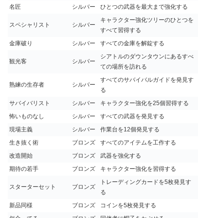
名匠
シルバー
ひとつの武器を最大まで強化する
キャラクター強化ツリーのひとつを
スペシャリスト
シルバー
すべて習得する
金庫破り
シルバー
すべての金庫を解錠する
シアトルのダウンタウンにあるすべ
観光客
シルバー
ての場所を訪れる
すべてのサバイバルガイドを発見す
熟練の生存者
シルバー
る
サバイバリスト
シルバー
キャラクター強化を25個習得する
怖いものなし
シルバー
すべての武器を発見する
現場主義
シルバー
作業台を12個発見する
生き抜く術
ブロンズ
すべてのアイテムを工作する
改造開始
ブロンズ
武器を強化する
期待の若手
ブロンズ
キャラクター強化を習得する
トレーディングカードを5枚発見す
スターターセット
ブロンズ
る
新品同様
ブロンズ
コインを5枚発見する