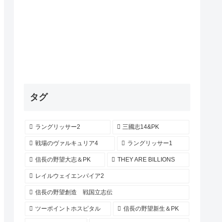
タグ
ラングリッサー2
三國志14&PK
戦場のヴァルキュリア4
ラングリッサー1
信長の野望大志＆PK
THEY ARE BILLIONS
レイルウェイエンパイア2
信長の野望創造 戦国立志伝
ツーポイントホスピタル
信長の野望新生＆PK