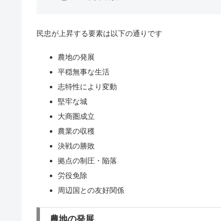
民忠が上昇する要素は以下の通りです
農地の発展
平穏無事な生活
志特性により変動
堅牢な城
大商圏成立
農業の収穫
決戦の勝敗
拠点の制圧・陥落
労役免除
周辺国との友好関係
農地の発展