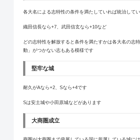
各大名による志特性の条件を満たしていれば統治して
織田信長なら+7、武田信玄なら+10など
どの志特性を解放すると条件を満たすかは各大名の志
動」がつかない志もある模様です
堅牢な城
耐久がAなら+2、Sなら+4です
Sは安土城や小田原城などがあります
大商圏成立
商圏が大商圏まで発展している国に所属している城には