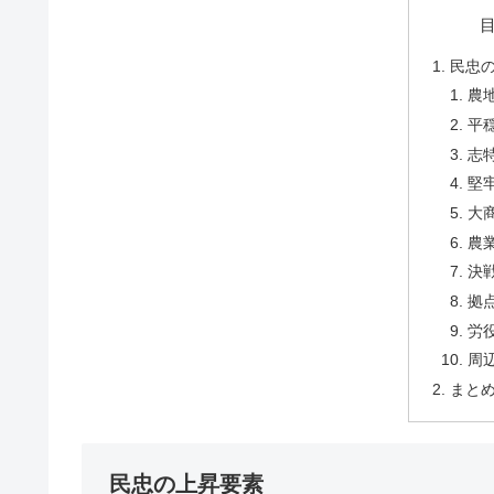
民忠
農
平
志
堅
大
農
決
拠
労
周
まと
民忠の上昇要素