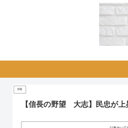
PR
【信長の野望 大志】民忠が上
記事内に広