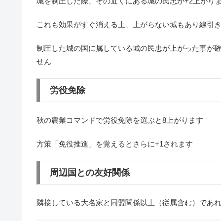
城を制圧した際、その近くにある城の民忠が+2上がり
これも効果がすぐ消える上、上がらない城もあり線引
制圧した城の国に属している城の民忠が上がった事が確
せん
労役免除
秋の農業コマンドで労役免除を選ぶと8上がります
方策
「免役推進」
を覚えるとさらに+1されます
周辺国との友好関係
隣接している大名家と同盟関係以上（従属含む）であれば