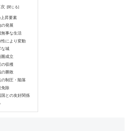
目次
の上昇要素
地の発展
穏無事な生活
特性により変動
牢な城
商圏成立
業の収穫
戦の勝敗
点の制圧・陥落
役免除
辺国との友好関係
め