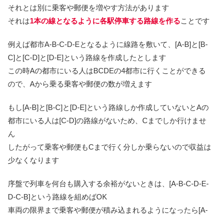
それとは別に乗客や郵便を増やす方法があります
それは
1本の線となるように各駅停車する路線を作る
ことです
例えば都市A-B-C-D-Eとなるように線路を敷いて、[A-B]と[B-
C]と[C-D]と[D-E]という路線を作成したとします
この時Aの都市にいる人はBCDEの4都市に行くことができる
ので、Aから乗る乗客や郵便の数が増えます
もし[A-B]と[B-C]と[D-E]という路線しか作成していないとAの
都市にいる人は[C-D]の路線がないため、Cまでしか行けませ
ん
したがって乗客や郵便もCまで行く分しか乗らないので収益は
少なくなります
序盤で列車を何台も購入する余裕がないときは、[A-B-C-D-E-
D-C-B]という路線を組めばOK
車両の限界まで乗客や郵便が積み込まれるようになったら[A-