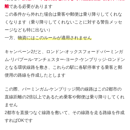
離
である必要があります
この条件から外れた場合は乗客や郵便は乗り降りしてくれな
くなります（乗り降りしてくれないことに対する警告メッセ
ージなども特に出ない）
一方、
物資にはこのルールが適用されません
キャンペーン2だと、ロンドン-オックスフォード-バーミンガ
ム-リバプール-マンチェスター-ヨーク-ケンブリッジ-ロンドン
となる環状線路を敷き、これらの駅に各駅停車する乗客と郵
便用の路線を作成したとします
この際、バーミンガム-ケンブリッジ間の線路はこの2都市の
直線距離の2倍以上であるため乗客や郵便は乗り降りしてくれ
ません
2都市を直接つなぐ線路を敷いて、その線路を走る路線を作成
すればOKです