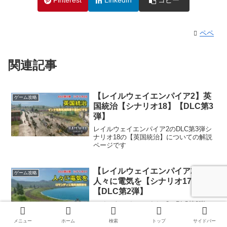
Pinterest
LinkedIn
コピー
ペペ
関連記事
【レイルウェイエンパイア2】英
ゲーム攻略
国統治【シナリオ18】【DLC第3
弾】
レイルウェイエンパイア2のDLC第3弾シ
ナリオ18の【英国統治】についての解説
ページです
【レイルウェイエンパイア2】
ゲーム攻略
人々に電気を【シナリオ17】
【DLC第2弾】
レイルウェイエンパイア2のDLC第2弾シ
ナリオ17の「人々に電気を」についての
解説ページです
メニュー
ホーム
検索
トップ
サイドバー