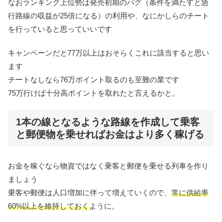
なおランキング上位勢は発売初期のバグ（条件を満たすと急
行路線の収益が25倍になる）の利用や、なにかしらのチート
を行っていると思っていいです
キャンペーンだと77万以上はおそらくこれに該当すると思い
ます
チートなしなら76万ポイント取るのも至難の業です
75万行けば十分高ポイントを取れたと言えるかと。
1本の線となるような路線を作成して乗客
と郵便物を乗せればお金はより多く稼げる
お金を稼ぐなら物資ではなく乗客と郵便を乗せる列車を作り
ましょう
乗客や郵便は人口増加に伴って増えていくので、
常に供給率
60%以上を維持しておく
ように。