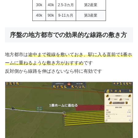
30k
40k
2.5-3カ月
第2産業
40k
90k
9-11カ月
第3産業
序盤の地方都市での効果的な線路の敷き方
地方都市は
途中まで複線を敷いておき、駅に入る直前で1番ホ
ームに重ねるような敷き方がおすすめ
です
反対側から線路を伸ばさないなら特に有効です