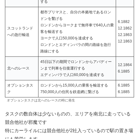
する
都市プリマスと、自分の本拠地であるロン
ドンを繫げる
6.1882
ロンドンからヨークまで無停車で640人の乗
スコットランド
12.1862
客を輸送する
への急行輸送
12.1863
ヨークで人口50,000を達成する
12.1863
ロンドンとエディンバラの間の路線を急行
路線にする
45日以下の期間でロンドンからアバディー
12.1864
北へのレース
ンまで列車を往復運行する
6.1885
エディンバラで人口60,000を達成する
オプションタス
ロンドンから15,000人の乗客を輸送する
6.1885
ク
750,000人の住民を鉄道網に繋げる
6.1885
オプションタスクは北へのレースの時に発生
タスクの数自体は少ないものの、エリアを南北に走っている
競合他社が邪魔です
特にカーライルには競合他社が2社入っているので駅の置き場
にも苦労します