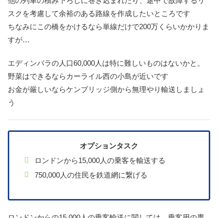
他の列車の積み下ろしに巻き込まれたり、途中で故障するリ
スクを考慮して余裕のある路線を作成したいところです
ちなみにこの橋をかけるなら単線だけで200万くらいかかりま
すが…
エディンバラの人口60,000人は特に難しいものはないかと。
野菜はできるならカーライル西の小島が近いです
お金が厳しいならケンブリッジ側から無理やり輸送しましょ
う
オプションタスク
ロンドンから15,000人の乗客を輸送する
750,000人の住民を鉄道網に繋げる
ロンドンからの15,000人の乗客輸送に関しては、乗客用の専