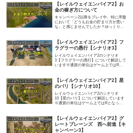
【レイルウェイエンパイア2】お
レイルウェイエンパイア2
金の稼ぎ方について
キャンペーン2以降をプレイ中、特に序盤
において「どうもお金の貯まり方が悪い
な」と感じませんでしたか？ゆっくりで
も時間をかければ少しずつお金は貯まっ
ていくものの、タスクの達成には制限時
間があり（どの程度時間があるかはゲー
【レイルウェイエンパイア2】フ
レイルウェイエンパイア2
ム内で確認できない）、...
ラグラーの愚行【シナリオ3】
レイルウェイエンパイア2のシナリオ
3【フラグラーの愚行】について解説して
います※通貨の単位はゲーム上ではRと
なっていますが、$で表記しています
【レイルウェイエンパイア2】星
レイルウェイエンパイア2
のパリ【シナリオ10】
レイルウェイエンパイア2のシナリオ
10【星のパリ】について解説しています
※通貨の単位はゲーム上ではRとなって
いますが、$で表記しています
【レイルウェイエンパイア2】グ
レイルウェイエンパイア2
レートプレーンズ 西へ前進【キ
ャンペーン3】