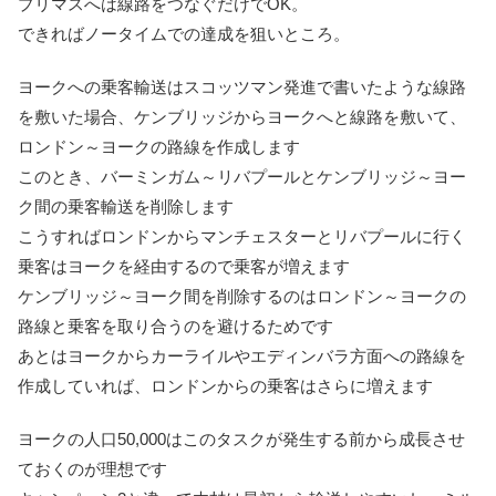
プリマスへは線路をつなぐだけでOK。
できればノータイムでの達成を狙いところ。
ヨークへの乗客輸送はスコッツマン発進で書いたような線路
を敷いた場合、ケンブリッジからヨークへと線路を敷いて、
ロンドン～ヨークの路線を作成します
このとき、バーミンガム～リバプールとケンブリッジ～ヨー
ク間の乗客輸送を削除します
こうすればロンドンからマンチェスターとリバプールに行く
乗客はヨークを経由するので乗客が増えます
ケンブリッジ～ヨーク間を削除するのはロンドン～ヨークの
路線と乗客を取り合うのを避けるためです
あとはヨークからカーライルやエディンバラ方面への路線を
作成していれば、ロンドンからの乗客はさらに増えます
ヨークの人口50,000はこのタスクが発生する前から成長させ
ておくのが理想です