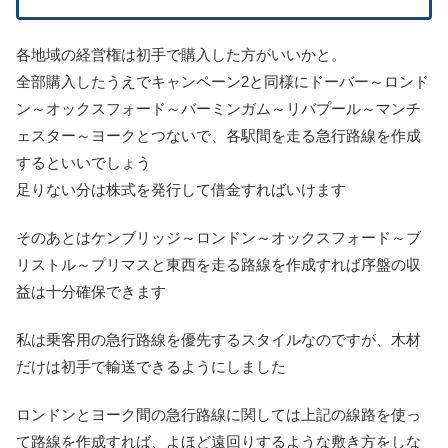
各地域の経営権は初手で購入した方がいいかと。
全部購入したうえでキャンペーン2と同様にドーバー～ロンド
ン～オックスフォード～バーミンガム～リバプール～マンチ
ェスター～ヨークとつないで、各駅間を走る急行路線を作成
するといいでしょう
足りない分は株式を発行して借金すればいけます
そのあとはケンブリッジ～ロンドン～オックスフォード～ブ
リストル～プリマスと東西を走る路線を作成すれば序盤の収
益は十分確保できます
私は乗客用の急行路線を優先するスタイルなのですが、木材
だけは初手で輸送できるようにしました
ロンドンとヨーク間の急行路線に関しては上記の線路を使っ
て路線を作成すれば、よほど遠回りするような敷き方をしな