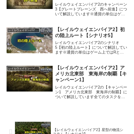
レイルウェイエンパイア2のキャンペーン
3【グレートプレーンズ 西へ前進】につ
いて解説しています※通貨の単位はゲー
ム上ではRとなっていますが、$で表記し
ています
【レイルウェイエンパイア2】初
レイルウェイエンパイア2
の陸上ルート【シナリオ5】
レイルウェイエンパイア2のシナリオ
5【初の陸上ルート】について解説してい
ます※通貨の単位はゲーム上ではRとな
っていますが、$で表記しています初の陸
上ルートの特徴とタスクの攻略西へ都市
ノース・ブラットとスーフォールズを鉄
【レイルウェイエンパイア2】ア
レイルウェイエンパイア2
道網に繋げる1週間あた...
メリカ北東部 東海岸の制覇【キ
ャンペーン1】
レイルウェイエンパイア2の【キャンペー
ン1 アメリカ北東部 東海岸の制覇】に
ついて解説しています全てのタスクを達
成しようとすると、キャンペーン1の割に
は難しい内容だと感じますプレイ時間は
およそ8時間以上ですタスクには達成期限
があり、それまで...
【レイルウェイエンパイア2】星型の物流シ