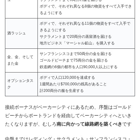
ボディで、それぞれ異なる8個の物資をすべて入手でき
るようにする
ボディで、それぞれ異なる11個の物資をすべて入手で
きるようにする
酒ラッシュ
サクラメントまで20両分の蒸留酒を届ける
地方ビジネス「マーシャル鉱山」を購入する
サンフランシスコまで50両分の金を届ける
金、金、そして
ゴールドビーチまで75両分の金を届ける
また金
鉄道網の6個の都市を人口90,000人以上にする
ボディで人口120,000を達成する
オプションタス
1週間あたり$700,000の残高があること
ク
計200両分の服を生産する
接続ボーナスがベーカーシティにあるため、序盤はゴールド
ビーチからポートランドを経由してベーカーシティへといき
たくなりますが、むしろ
南に向かって線路網を築くべき
です
中盤まではレディング・サクラメント・サンフランシスコ・