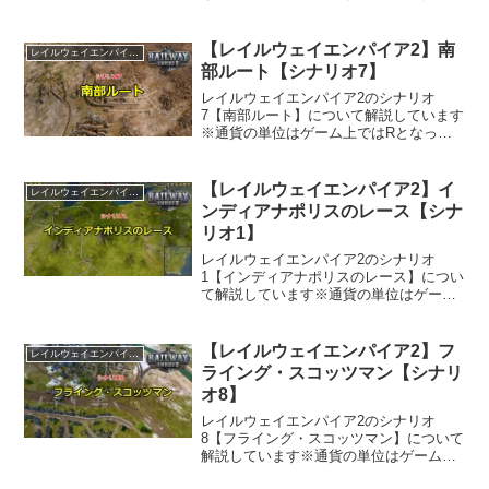
の敷設のコストを減らしたい線路の敷き
方についてバリエーションを知りたいと
考える人はいるのではないかと思います
【レイルウェイエンパイア2】南
レイルウェイエンパイア2
この記事は主にレイルウ...
部ルート【シナリオ7】
レイルウェイエンパイア2のシナリオ
7【南部ルート】について解説しています
※通貨の単位はゲーム上ではRとなって
いますが、$で表記しています
【レイルウェイエンパイア2】イ
レイルウェイエンパイア2
ンディアナポリスのレース【シナ
リオ1】
レイルウェイエンパイア2のシナリオ
1【インディアナポリスのレース】につい
て解説しています※通貨の単位はゲーム
上ではRとなっていますが、$で表記して
います
【レイルウェイエンパイア2】フ
レイルウェイエンパイア2
ライング・スコッツマン【シナリ
オ8】
レイルウェイエンパイア2のシナリオ
8【フライング・スコッツマン】について
解説しています※通貨の単位はゲーム上
ではRとなっていますが、$で表記してい