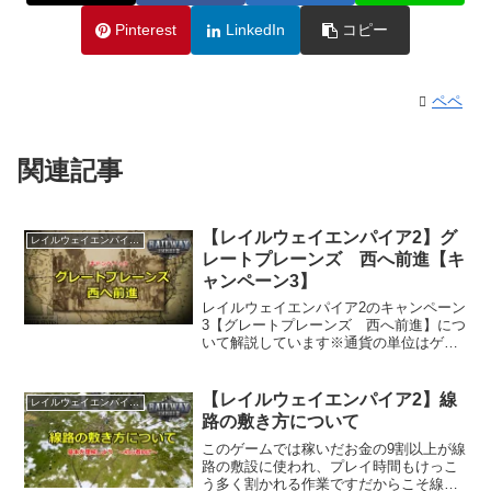
Pinterest
LinkedIn
コピー
ペペ
関連記事
【レイルウェイエンパイア2】グ
レイルウェイエンパイア2
レートプレーンズ 西へ前進【キ
ャンペーン3】
レイルウェイエンパイア2のキャンペーン
3【グレートプレーンズ 西へ前進】につ
いて解説しています※通貨の単位はゲー
ム上ではRとなっていますが、$で表記し
ています
【レイルウェイエンパイア2】線
レイルウェイエンパイア2
路の敷き方について
このゲームでは稼いだお金の9割以上が線
路の敷設に使われ、プレイ時間もけっこ
う多く割かれる作業ですだからこそ線路