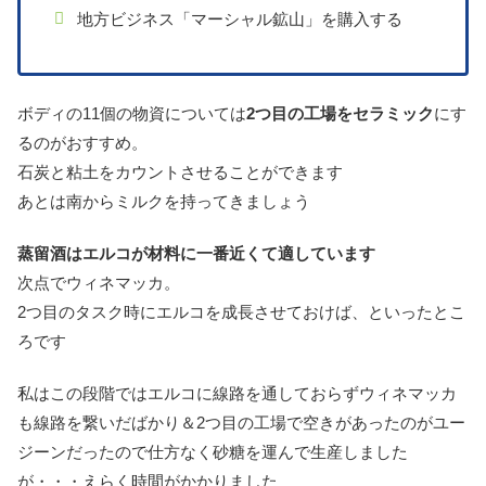
地方ビジネス「マーシャル鉱山」を購入する
ボディの11個の物資については
2つ目の工場をセラミック
にす
るのがおすすめ。
石炭と粘土をカウントさせることができます
あとは南からミルクを持ってきましょう
蒸留酒はエルコが
材料に
一番近くて適しています
次点でウィネマッカ。
2つ目のタスク時にエルコを成長させておけば、といったとこ
ろです
私はこの段階ではエルコに線路を通しておらずウィネマッカ
も線路を繋いだばかり＆2つ目の工場で空きがあったのがユー
ジーンだったので仕方なく砂糖を運んで生産しました
が・・・えらく時間がかかりました