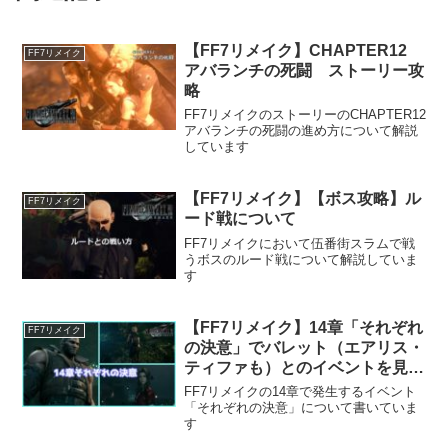
【FF7リメイク】CHAPTER12
FF7リメイク
アバランチの死闘 ストーリー攻
略
FF7リメイクのストーリーのCHAPTER12
アバランチの死闘の進め方について解説
しています
【FF7リメイク】【ボス攻略】ル
FF7リメイク
ード戦について
FF7リメイクにおいて伍番街スラムで戦
うボスのルード戦について解説していま
す
【FF7リメイク】14章「それぞれ
FF7リメイク
の決意」でバレット（エアリス・
ティファも）とのイベントを見る
方法
FF7リメイクの14章で発生するイベント
「それぞれの決意」について書いていま
す