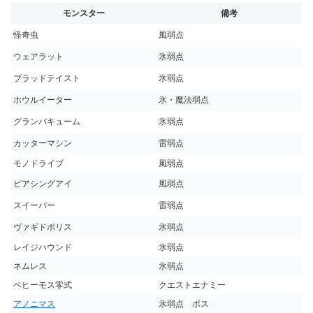
モンスター
備考
怪奇虫
風弱点
ウェアラット
氷弱点
ブラッドテイスト
氷弱点
ホウルイーター
氷・魔法弱点
グランバキューム
氷弱点
カッターマシン
雷弱点
モノドライブ
風弱点
ピアシングアイ
風弱点
スイーパー
雷弱点
ヴァギドポリス
氷弱点
レイジハウンド
氷弱点
ネムレス
氷弱点
ベヒーモス零式
クエストエナミー
アノニマス
氷弱点 ボス