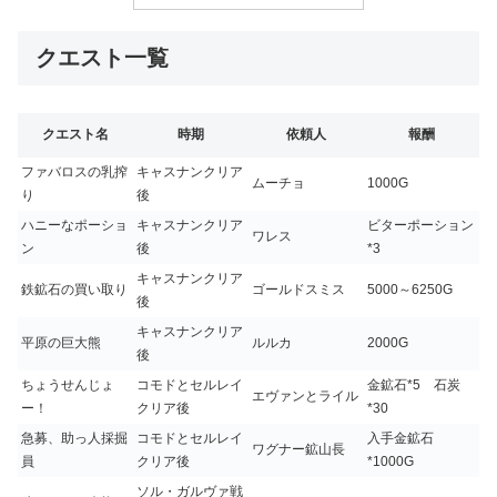
クエスト一覧
クエスト名
時期
依頼人
報酬
ファバロスの乳搾
キャスナンクリア
ムーチョ
1000G
り
後
ハニーなポーショ
キャスナンクリア
ビターポーション
ワレス
ン
後
*3
キャスナンクリア
鉄鉱石の買い取り
ゴールドスミス
5000～6250G
後
キャスナンクリア
平原の巨大熊
ルルカ
2000G
後
ちょうせんじょ
コモドとセルレイ
金鉱石*5 石炭
エヴァンとライル
ー！
クリア後
*30
急募、助っ人採掘
コモドとセルレイ
入手金鉱石
ワグナー鉱山長
員
クリア後
*1000G
ソル・ガルヴァ戦