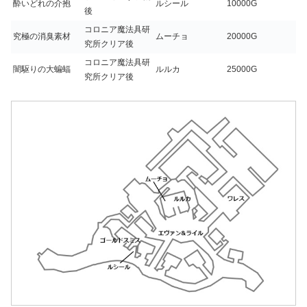
酔いどれの介抱
ルシール
10000G
後
コロニア魔法具研
究極の消臭素材
ムーチョ
20000G
究所クリア後
コロニア魔法具研
闇駆りの大蝙蝠
ルルカ
25000G
究所クリア後