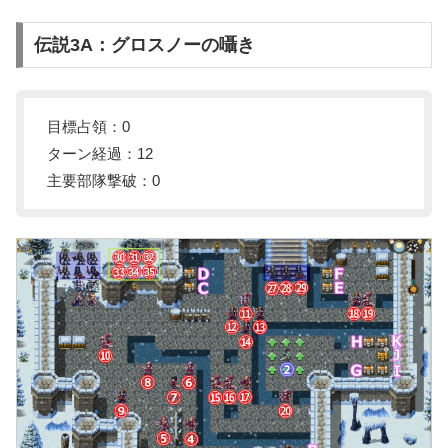
伝説3A：グロスノーの囁き
目標占領：0
ターン経過：12
主要部隊撃破：0