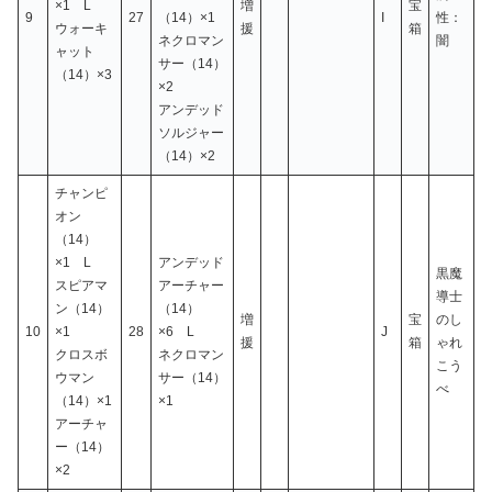
×1 L
増
宝
9
27
（14）×1
I
性：
ウォーキ
援
箱
ネクロマン
闇
ャット
サー（14）
（14）×3
×2
アンデッド
ソルジャー
（14）×2
チャンピ
オン
（14）
×1 L
アンデッド
黒魔
スピアマ
アーチャー
導士
ン（14）
（14）
増
宝
のし
10
×1
28
×6 L
J
援
箱
ゃれ
クロスボ
ネクロマン
こう
ウマン
サー（14）
べ
（14）×1
×1
アーチャ
ー（14）
×2