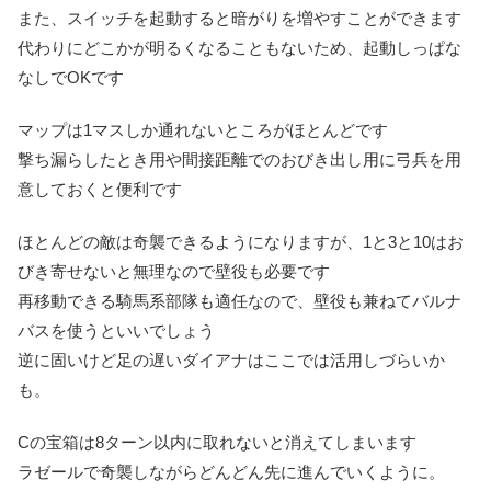
また、スイッチを起動すると暗がりを増やすことができます
代わりにどこかが明るくなることもないため、起動しっぱな
なしでOKです
マップは1マスしか通れないところがほとんどです
撃ち漏らしたとき用や間接距離でのおびき出し用に弓兵を用
意しておくと便利です
ほとんどの敵は奇襲できるようになりますが、1と3と10はお
びき寄せないと無理なので壁役も必要です
再移動できる騎馬系部隊も適任なので、壁役も兼ねてバルナ
バスを使うといいでしょう
逆に固いけど足の遅いダイアナはここでは活用しづらいか
も。
Cの宝箱は8ターン以内に取れないと消えてしまいます
ラゼールで奇襲しながらどんどん先に進んでいくように。