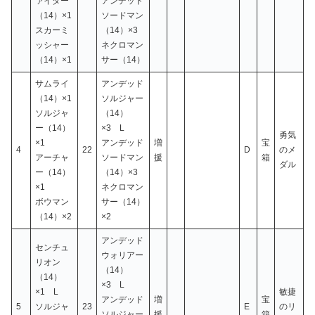
ァイター
アンデッド
（14）×1
ソードマン
スカーミ
（14）×3
ッシャー
ネクロマン
（14）×1
サー（14）
サムライ
アンデッド
（14）×1
ソルジャー
ソルジャ
（14）
ー（14）
×3 L
勇気
×1
アンデッド
増
宝
4
22
D
のメ
アーチャ
ソードマン
援
箱
ダル
ー（14）
（14）×3
×1
ネクロマン
ボウマン
サー（14）
（14）×2
×2
アンデッド
センチュ
ウォリアー
リオン
（14）
（14）
×3 L
×1 L
敏捷
アンデッド
増
宝
5
ソルジャ
23
E
のリ
ソルジャー
援
箱