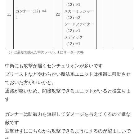
（12）×1
ガンナー（12）×4
スカーミッシャー
11
22
L
（12）×2
ソードファイター
（12）×1
メディック
（12）×1
（）は最短で挑んだ時のレベル、Lはリーダーの略
中衛にも攻撃が届くセンチュリオンが多いです
プリーストなどやわらかい魔法系ユニットは後衛に移動させ
ておいた方がいいかと。
通路が狭いため、間接攻撃できるユニットがいると役立ちま
す
ガンナーは防御力を無視してダメージを与えてくるので嫌な
敵です
迎撃せずにこちらから攻撃できるようにするのが望ましいで