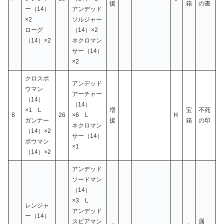
援
箱
の書
ー（14）
アンデッド
×2
ソルジャー
ローグ
（14）×2
（14）×2
ネクロマン
サー（14）
×2
クロスボ
アンデッド
ウマン
アーチャー
（14）
（14）
×1 L
増
宝
不死
8
26
×6 L
H
ガンナー
援
箱
の印
ネクロマン
（14）×2
サー（14）
ボウマン
×1
（14）×2
アンデッド
ソードマン
（14）
×3 L
レンジャ
アンデッド
ー（14）
スピアマン
属