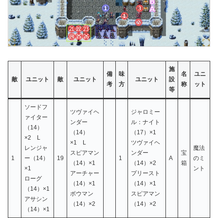
施
備
味
名
ユニ
敵
ユニット
敵
ユニット
ユニット
設
考
方
称
ット
等
ソードフ
ツヴァイヘ
ジャロミー
ァイター
ンダー
ル：ナイト
（14）
（14）
（17）×1
×2 L
×1 L
ツヴァイヘ
レンジャ
魔法
スピアマン
ンダー
宝
1
ー（14）
19
1
A
のミ
（14）×1
（14）×2
箱
×1
ント
アーチャー
プリースト
ローグ
（14）×1
（14）×1
（14）×1
ボウマン
スピアマン
アサシン
（14）×2
（14）×2
（14）×1