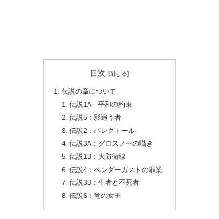
目次
伝説の章について
伝説1A 平和の約束
伝説5：影追う者
伝説2：バレクトール
伝説3A：グロスノーの囁き
伝説1B：大防衛線
伝説4：ペンダーガストの罪業
伝説3B：生者と不死者
伝説6：竜の女王