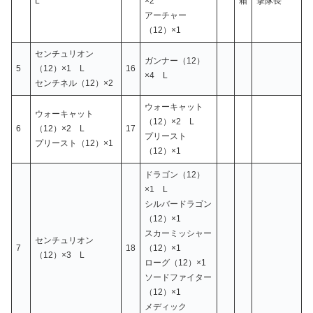
L
×2
箱
撃隊長
アーチャー
（12）×1
センチュリオン
ガンナー（12）
5
（12）×1 L
16
×4 L
センチネル（12）×2
ウォーキャット
ウォーキャット
（12）×2 L
6
（12）×2 L
17
プリースト
プリースト（12）×1
（12）×1
ドラゴン（12）
×1 L
シルバードラゴン
（12）×1
スカーミッシャー
センチュリオン
7
18
（12）×1
（12）×3 L
ローグ（12）×1
ソードファイター
（12）×1
メディック