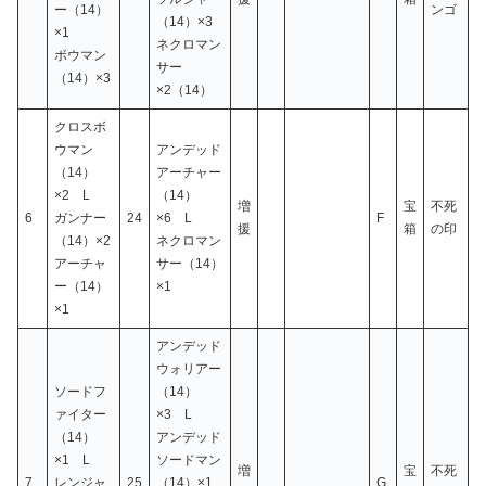
ー（14）
ンゴ
（14）×3
×1
ネクロマン
ボウマン
サー
（14）×3
×2（14）
クロスボ
ウマン
アンデッド
（14）
アーチャー
×2 L
（14）
増
宝
不死
6
ガンナー
24
×6 L
F
援
箱
の印
（14）×2
ネクロマン
アーチャ
サー（14）
ー（14）
×1
×1
アンデッド
ウォリアー
ソードフ
（14）
ァイター
×3 L
（14）
アンデッド
×1 L
ソードマン
増
宝
不死
7
レンジャ
25
（14）×1
G