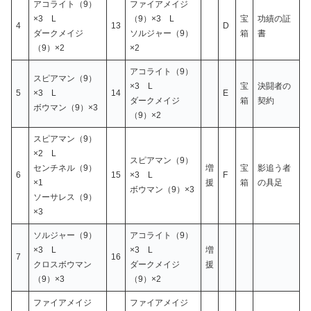
アコライト（9）
ファイアメイジ
×3 L
（9）×3 L
宝
功績の証
4
13
D
ダークメイジ
ソルジャー（9）
箱
書
（9）×2
×2
アコライト（9）
スピアマン（9）
×3 L
宝
決闘者の
5
×3 L
14
E
ダークメイジ
箱
契約
ボウマン（9）×3
（9）×2
スピアマン（9）
×2 L
スピアマン（9）
センチネル（9）
増
宝
影追う者
6
15
×3 L
F
×1
援
箱
の具足
ボウマン（9）×3
ソーサレス（9）
×3
ソルジャー（9）
アコライト（9）
×3 L
×3 L
増
7
16
クロスボウマン
ダークメイジ
援
（9）×3
（9）×2
ファイアメイジ
ファイアメイジ