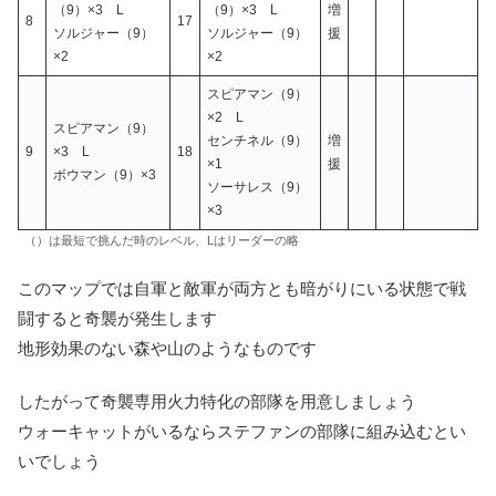
（9）×3 L
（9）×3 L
増
8
17
ソルジャー（9）
ソルジャー（9）
援
×2
×2
スピアマン（9）
×2 L
スピアマン（9）
センチネル（9）
増
9
×3 L
18
×1
援
ボウマン（9）×3
ソーサレス（9）
×3
（）は最短で挑んだ時のレベル、Lはリーダーの略
このマップでは自軍と敵軍が両方とも暗がりにいる状態で戦
闘すると奇襲が発生します
地形効果のない森や山のようなものです
したがって奇襲専用火力特化の部隊を用意しましょう
ウォーキャットがいるならステファンの部隊に組み込むとい
いでしょう