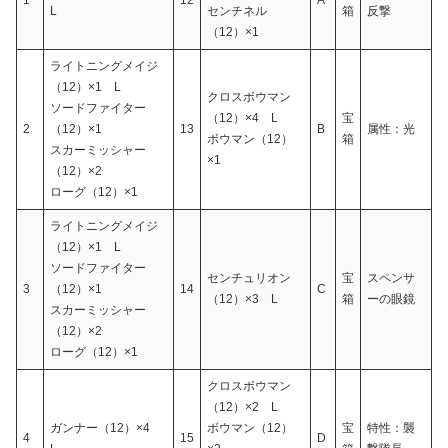
L
センチネル
箱
反撃
（12）×1
ライトニングメイジ
（12）×1 L
クロスボウマン
ソードファイター
（12）×4 L
宝
2
（12）×1
13
B
属性：光
ボウマン（12）
箱
スカーミッシャー
×1
（12）×2
ローグ（12）×1
ライトニングメイジ
（12）×1 L
ソードファイター
センチュリオン
宝
スペンサ
3
（12）×1
14
C
（12）×3 L
箱
ーの眼鏡
スカーミッシャー
（12）×2
ローグ（12）×1
クロスボウマン
（12）×2 L
ガンナー（12）×4
ボウマン（12）
宝
特性：襲
4
15
D