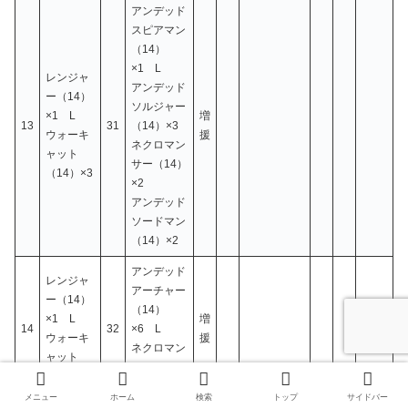
アンデッド
スピアマン
（14）
×1 L
レンジャ
アンデッド
ー（14）
ソルジャー
×1 L
増
13
31
（14）×3
ウォーキ
援
ネクロマン
ャット
サー（14）
（14）×3
×2
アンデッド
ソードマン
（14）×2
アンデッド
レンジャ
アーチャー
ー（14）
（14）
×1 L
増
14
32
×6 L
ウォーキ
援
ネクロマン
ャット
サー（14）
（14）×3
×1
メニュー
ホーム
検索
トップ
サイドバー