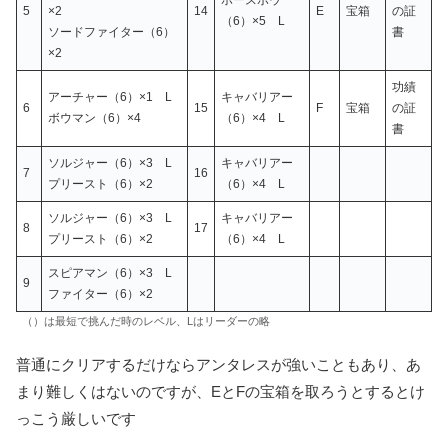
ホースボウ
5
×2
14
E
宝箱
の証
（6）×5 L
ソードファイター（6）
書
×2
功績
アーチャー（6）×1 L
キャバリアー
6
15
F
宝箱
の証
ボウマン（6）×4
（6）×4 L
書
ソルジャー（6）×3 L
キャバリアー
7
16
プリースト（6）×2
（6）×4 L
ソルジャー（6）×3 L
キャバリアー
8
17
プリースト（6）×2
（6）×4 L
スピアマン（6）×3 L
9
ファイター（6）×2
（）は最短で挑んだ時のレベル、Lはリーダーの略
普通にクリアするだけならアンタレスが強いこともあり、あ
まり難しくはないのですが、EとFの宝箱を取ろうとするとけ
っこう厳しいです