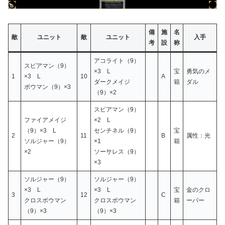
備
施
名
敵
ユニット
敵
ユニット
入手
考
設
称
アコライト（9）
スピアマン（9）
×3 L
宝
勇気のメ
1
×3 L
10
A
ダークメイジ
箱
ダル
ボウマン（9）×3
（9）×2
スピアマン（9）
ファイアメイジ
×2 L
（9）×3 L
センチネル（9）
宝
2
11
B
属性：光
ソルジャー（9）
×1
箱
×2
ソーサレス（9）
×3
ソルジャー（9）
ソルジャー（9）
×3 L
×3 L
宝
金のクロ
3
12
C
クロスボウマン
クロスボウマン
箱
ーバー
（9）×3
（9）×3