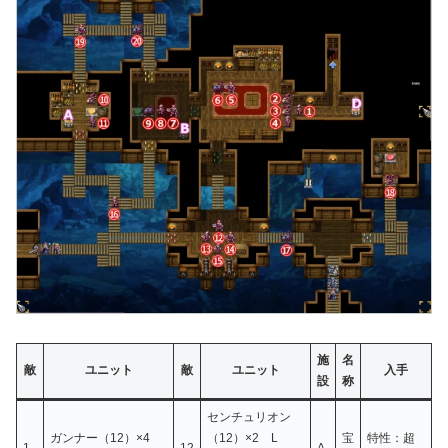
施
名
敵
ユニット
敵
ユニット
入手
設
称
センチュリオン
ガンナー（12）×4
（12）×2 L
宝
特性：超
1
12
A