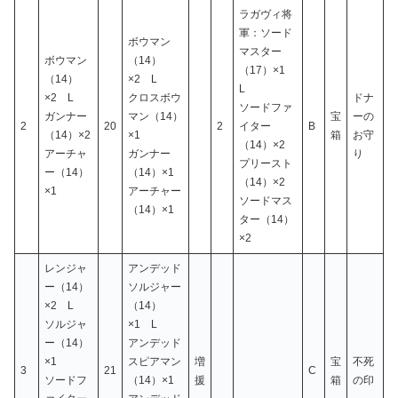
ラガヴィ将
軍：ソード
ボウマン
マスター
ボウマン
（14）
（17）×1
（14）
×2 L
L
×2 L
クロスボウ
ドナ
ソードファ
ガンナー
マン（14）
宝
ーの
2
20
2
イター
B
（14）×2
×1
箱
お守
（14）×2
アーチャ
ガンナー
り
プリースト
ー（14）
（14）×1
（14）×2
×1
アーチャー
ソードマス
（14）×1
ター（14）
×2
レンジャ
アンデッド
ー（14）
ソルジャー
×2 L
（14）
ソルジャ
×1 L
ー（14）
アンデッド
×1
スピアマン
増
宝
不死
3
21
C
ソードフ
（14）×1
援
箱
の印