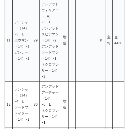
アンデッド
ウォリアー
（14）
アーチャ
×3 L
ー（14）
アンデッド
×3 L
スピアマン
増
宝
金
11
ボウマン
29
（14）×2
K
援
箱
4430
（14）×1
アンデッド
ガンナー
ソードマン
（14）×1
（14）×1
ネクロマン
サー（14）
×2
アンデッド
レンジャ
アーチャー
ー（14）
（14）
×4 L
増
12
30
×6 L
ソードフ
援
ネクロマン
ァイター
サー（14）
（14）×1
×1