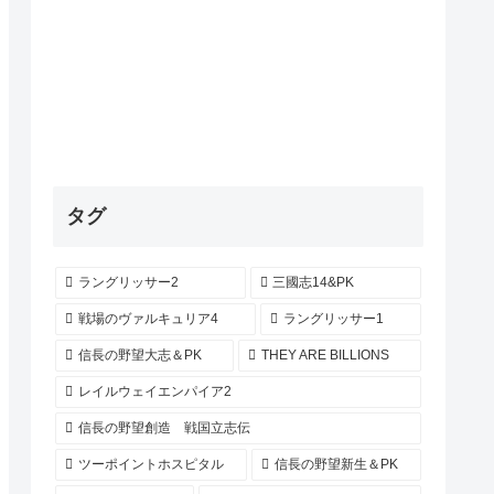
タグ
ラングリッサー2
三國志14&PK
戦場のヴァルキュリア4
ラングリッサー1
信長の野望大志＆PK
THEY ARE BILLIONS
レイルウェイエンパイア2
信長の野望創造 戦国立志伝
ツーポイントホスピタル
信長の野望新生＆PK