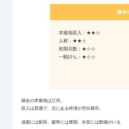
鍾会
本拠地収入：★★☆
人材：★★☆
初期兵数：★☆☆
一騎討ち：★☆☆
鍾会の本拠地は江州。
収入は普通で、北にある梓潼が空白都市。
成都には劉焉、建寧には雍闓、永安には劉備がいる