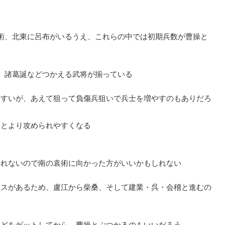
術、北東に呂布がいるうえ、これらの中では初期兵数が曹操と
、諸葛誕などつかえる武将が揃っている
やすいが、あえて狙って負傷兵狙いで兵士を増やすのもありだろ
くとより攻められやすくなる
られないので南の袁術に向かった方がいいかもしれない
ースがあるため、盧江から柴桑、そして建業・呉・会稽と進むの
などをゲットしてから、曹操とぶつかるのもいいだろう