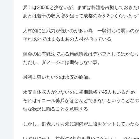
兵士は20000と少ないが、まずは梓潼を占拠しておき
あとは若干の収入増を狙って成都の府を2つくらいとっ
人材的には武力が低いのが多い為、一騎討ちに弱いの
それ以外ではまあまあの人材が揃っている
鍾会の固有戦法である精練策数はデバフとしてはかな
ただし、ダメージには期待しない事。
最初に狙いたいのは永安の劉備。
永安自体収入が少ないのに初期武将で45人もいるため
それはイコール募兵がほとんどできないということな
理な状況に陥ることを意味する
しかし、劉表よりも先に劉備が江陵をゲットしていた
いずれにせよ、益州の3都市を早めにゲットし、クシャ