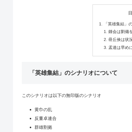
「英雄集結」
鍾会は劉備
毌丘倹は状
孟達は早め
「英雄集結」のシナリオについて
このシナリオは以下の無印版のシナリオ
黄巾の乱
反董卓連合
群雄割拠