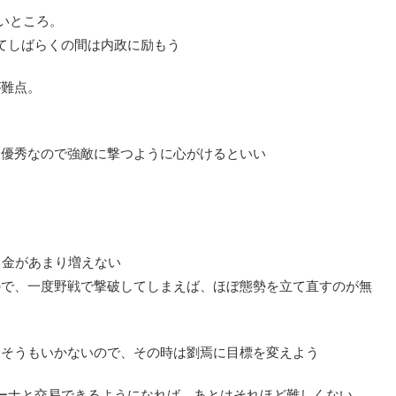
たいところ。
てしばらくの間は内政に励もう
が難点。
り優秀なので強敵に撃つように心がけるといい
、金があまり増えない
ので、一度野戦で撃破してしまえば、ほぼ態勢を立て直すのが無
らそうもいかないので、その時は劉焉に目標を変えよう
ーナと交易できるようになれば、あとはそれほど難しくない