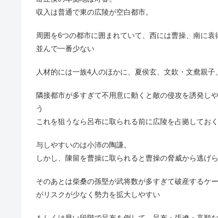
収入は普通で東の広陵が空白都市。
周囲を6つの都市に囲まれていて、西には曹操、南に袁
並んで一番少ない
人材的には一族4人のほかに、夏侯玄、文欽・文鴦親子
隣接都市が多すぎて不用意に動くと敵の侵攻を誘発し
う
これを狙うなら呂布に取られる前に広陵を占拠してお
与しやすいのは小沛の陶謙。
しかし、陳留を曹操に取られると曹操の脅威から逃げ
そのあとは柴桑の孫堅が武将数が多すぎて破産するケ
がリスクが少なく勢力を拡大しやすい
もしくは早い段階で呂布を倒して、呂布・張遼・高順