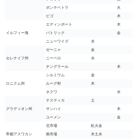
ポンテベトラ
火
ビゴ
木
エディンポート
木
イルフィー海
バトリック
金
ニューワイズ
水
ゼーニャ
金
セレナイフ州
ニーペロ
水
チングラール
木
シルミウム
金
ロニクム州
ルーグ村
木
ネクワ
水
テスティカ
土
グラディオン州
サンハイ
木
ユーメン
金
北市場
虹火金
帝都アスワカン
南市場
木土水