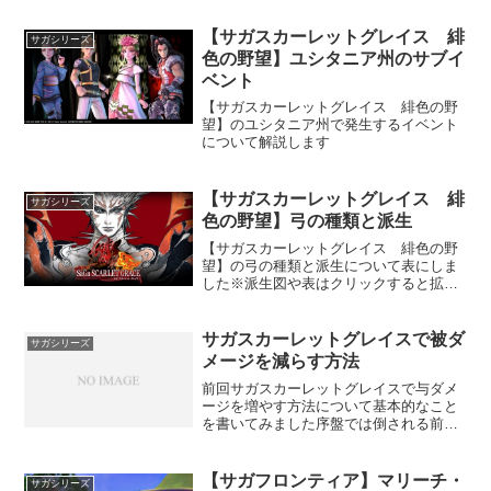
初見の人は参考にしてみてください
【サガスカーレットグレイス 緋
サガシリーズ
色の野望】ユシタニア州のサブイ
ベント
【サガスカーレットグレイス 緋色の野
望】のユシタニア州で発生するイベント
について解説します
【サガスカーレットグレイス 緋
サガシリーズ
色の野望】弓の種類と派生
【サガスカーレットグレイス 緋色の野
望】の弓の種類と派生について表にしま
した※派生図や表はクリックすると拡大
できます
サガスカーレットグレイスで被ダ
サガシリーズ
メージを減らす方法
前回サガスカーレットグレイスで与ダメ
ージを増やす方法について基本的なこと
を書いてみました序盤では倒される前に
倒すという考えでも問題なく突き進むこ
とはできますが、徐々にそれだけではき
つくなってきてしまいますですので、今
【サガフロンティア】マリーチ・
サガシリーズ