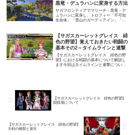
回は如何にして受けるダメ...
黒竜・デュラハンに変身する方法
サガフロンティアでマリーチ・黒竜・デ
ュラハンに変身し、トロフィー「不可知
生命体」「雪山のガーディアイン」「不
死族の長」を取得するための方法につい
て解説しますなお、モンスター変身の基
本的な考え方についてはこちらの記事を
【サガスカーレットグレイス 緋
サガシリーズ
参照してください
色の野望】覚えておきたい戦闘の
基本その2～タイムラインと連撃
【サガスカーレットグレイス 緋色の野
望】における戦闘の基本について解説し
ます今回はタイムラインと連撃について
です
【サガスカーレットグレイス 緋色の野望】
闘技場について
【サガスカーレットグレイス 緋色の野望】
大剣の種類と派生