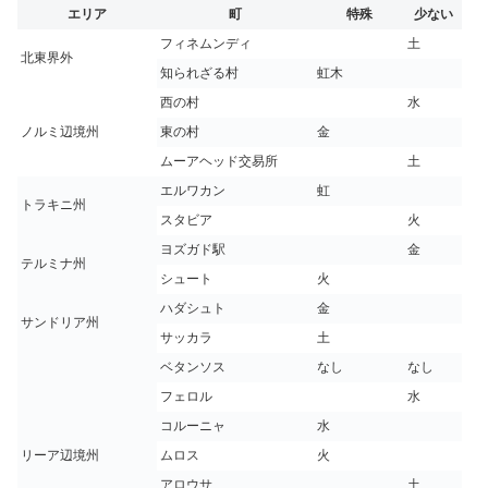
エリア
町
特殊
少ない
フィネムンディ
土
北東界外
知られざる村
虹木
西の村
水
ノルミ辺境州
東の村
金
ムーアヘッド交易所
土
エルワカン
虹
トラキニ州
スタビア
火
ヨズガド駅
金
テルミナ州
シュート
火
ハダシュト
金
サンドリア州
サッカラ
土
ベタンソス
なし
なし
フェロル
水
コルーニャ
水
リーア辺境州
ムロス
火
アロウサ
土