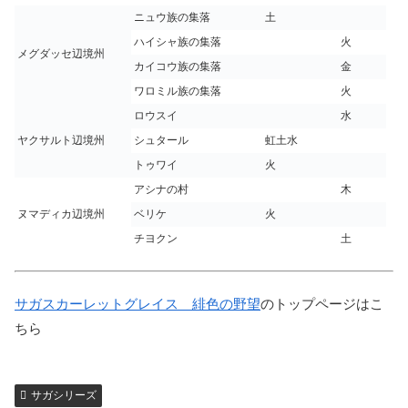
ニュウ族の集落
土
ハイシャ族の集落
火
メグダッセ辺境州
カイコウ族の集落
金
ワロミル族の集落
火
ロウスイ
水
ヤクサルト辺境州
シュタール
虹土水
トゥワイ
火
アシナの村
木
ヌマディカ辺境州
ベリケ
火
チヨクン
土
サガスカーレットグレイス 緋色の野望
のトップページはこ
ちら
サガシリーズ