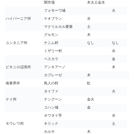
闇市場
木火土金水
フォモーワ城
火
ハイバーニア州
ケオブラン
水
マクリルカル要塞
土
グルモン
木
ユシタニア州
ナニム村
なし
なし
ミザリー村
水
ペスカラ
金
ビキニロ辺境州
アンキアーノ
木
カプレーゼ
木
南東界外
鳥人の村
虹
タイファ
火
ケイ州
ナングーン
金火
コハン城
金
オウタイ亭
水
モウレワ州
キリック
土
ホルサ
木