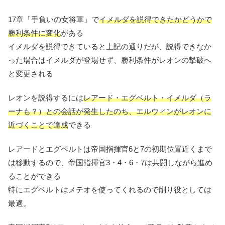
17章「手負いの女将軍」で
イメルダを説得できたかどうかで
勝利条件に変化
がある
イメルダを説得できていると上記の通りだが、説得できなか
った場合はイメルダが登場せず、勝利条件がレオンの撃破へ
と変更される
レオンを説得するには
レアード・エグベルト・イメルダ（ラ
ーナも？）との会話が発生したのち、エルウィンがレオンに
近づくことで達成
できる
レアードとエグベルトは帝国指揮官6と7の初期位置近くまで
は移動するので、帝国指揮官3・4・6・7は共闘しながら進め
ることができる
特にエグベルトはメテオを使ってくれるので削り役としては
最適。