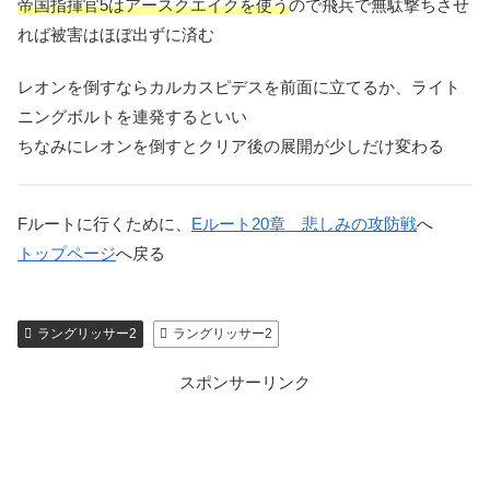
帝国指揮官5はアースクエイクを使う
ので飛兵で無駄撃ちさせ
れば被害はほぼ出ずに済む
レオンを倒すならカルカスピデスを前面に立てるか、ライト
ニングボルトを連発するといい
ちなみにレオンを倒すとクリア後の展開が少しだけ変わる
Fルートに行くために、
Eルート20章 悲しみの攻防戦
へ
トップページ
へ戻る
ラングリッサー2
ラングリッサー2
スポンサーリンク