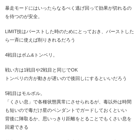
暴走モードにはいったらなるべく逃げ回って効果が切れるの
を待つのが安全。
LIMIT技はバーストした時のためにとっておき、バーストした
ら一斉に使えば削りきれるだろう
4戦目はボム&トンベリ。
戦い方は1戦目や2戦目と同じでOK
トンベリの方が動きが遅いので後回しにするといいだろう
5戦目はモルボル。
「くさい息」で各種状態異常にさせられるが、毒以外は時間
も短いので毒だけ星のペンダントでガードしておくといい
背後に陣取るか、思いっきり距離をとることでもくさい息を
回避できる