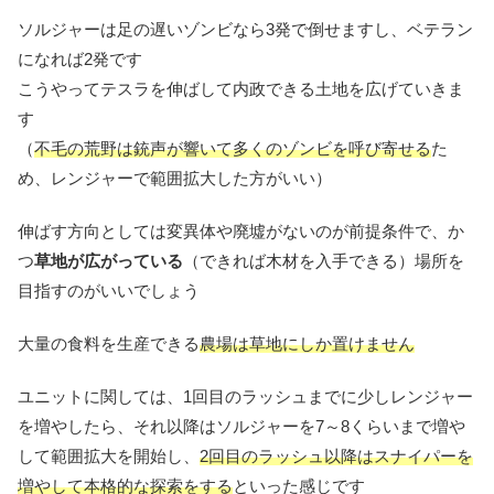
ソルジャーは足の遅いゾンビなら3発で倒せますし、ベテラン
になれば2発です
こうやってテスラを伸ばして内政できる土地を広げていきま
す
（
不毛の荒野は銃声が響いて多くのゾンビを呼び寄せる
た
め、レンジャーで範囲拡大した方がいい）
伸ばす方向としては変異体や廃墟がないのが前提条件で、か
つ
草地が広がっている
（できれば木材を入手できる）場所を
目指すのがいいでしょう
大量の食料を生産できる
農場は草地にしか置けません
ユニットに関しては、1回目のラッシュまでに少しレンジャー
を増やしたら、それ以降はソルジャーを7～8くらいまで増や
して範囲拡大を開始し、
2回目のラッシュ以降はスナイパーを
増やして本格的な探索をする
といった感じです