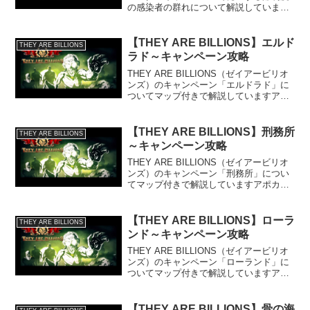
の感染者の群れについて解説しています
アポカリプスでの攻略を念頭に置いてい
ますが、それ以下でも通用すると思いま
す
【THEY ARE BILLIONS】エルド
THEY ARE BILLIONS
ラド～キャンペーン攻略
THEY ARE BILLIONS（ゼイアービリオ
ンズ）のキャンペーン「エルドラド」に
ついてマップ付きで解説していますアポ
カリプス攻略についても触れています
【THEY ARE BILLIONS】刑務所
THEY ARE BILLIONS
～キャンペーン攻略
THEY ARE BILLIONS（ゼイアービリオ
ンズ）のキャンペーン「刑務所」につい
てマップ付きで解説していますアポカリ
プス攻略についても触れています
【THEY ARE BILLIONS】ローラ
THEY ARE BILLIONS
ンド～キャンペーン攻略
THEY ARE BILLIONS（ゼイアービリオ
ンズ）のキャンペーン「ローランド」に
ついてマップ付きで解説していますアポ
カリプス攻略についても触れています
【THEY ARE BILLIONS】骨の海