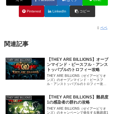
Pinterest
LinkedIn
コピー
ペペ
関連記事
【THEY ARE BILLIONS】オープ
THEY ARE BILLIONS
ンマインド・ピースフル・アンス
トッパブルのトロフィー攻略
THEY ARE BILLIONS（ゼイアービリオ
ンズ）のオープンマインド・ピースフ
ル・アンストッパブルのトロフィー攻略
について書いていますなお、選んだマッ
プやスコア係数は当サイト管理人が実際
にプレイして取得したものであるため、
【THEY ARE BILLIONS】難易度
THEY ARE BILLIONS
必ずしもここ...
1の感染者の群れの攻略
THEY ARE BILLIONS（ゼイアービリオ
ンズ）のキャンペーンで発生する難易度1