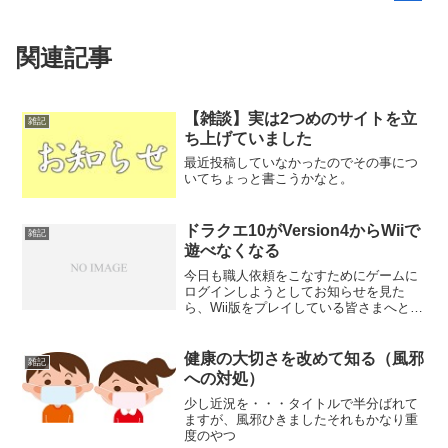
関連記事
【雑談】実は2つめのサイトを立
雑記
ち上げていました
最近投稿していなかったのでその事につ
いてちょっと書こうかなと。
ドラクエ10がVersion4からWiiで
雑記
遊べなくなる
今日も職人依頼をこなすためにゲームに
ログインしようとしてお知らせを見た
ら、Wii版をプレイしている皆さまへとい
うタイトルが・・・
健康の大切さを改めて知る（風邪
雑記
への対処）
少し近況を・・・タイトルで半分ばれて
ますが、風邪ひきましたそれもかなり重
度のやつ