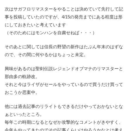
次はサガフロリマスターをやることは決めていて先行して記
事を投稿していたのですが、4/15の発売までにある程度は形
にしておきたいと考えています
（そのためにはモンハンを自粛せねば・・・）
そのあとに関しては信長の野望の新作はたぶん年末のはずな
ので、その間に何やるかはちょっと未定。
興味があるのは聖剣伝説レジェンドオブマナのリマスターと
那由多の軌跡改。
それと今はライザがセールをやっているので買うだけ買って
おこうか思案中。
他には過去記事のリライトもできるだけやっておかないとな
ぁといったところ。
毎年この時期になるとなぜか攻撃的なコメントがきやすく、
今年もやってきたのでその記事くらいはやろうかなとは考え