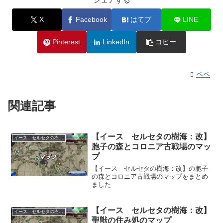
X
Facebook
はてブ
LINE
Pinterest
LinkedIn
コピー
ペペ
関連記事
【イース セルセタの樹海：改】
イース セルセタの樹海改
胞子の森とコロニア古戦場のマッ
プ
【イース セルセタの樹海：改】の胞子
の森とコロニア古戦場のマップをまとめ
ました
【イース セルセタの樹海：改】
イース セルセタの樹海改
聖獣の住み処のマップ