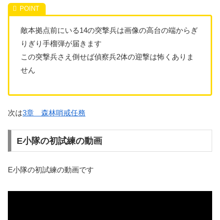
敵本拠点前にいる14の突撃兵は画像の高台の端からぎ
りぎり手榴弾が届きます
この突撃兵さえ倒せば偵察兵2体の迎撃は怖くありま
せん
次は
3章 森林哨戒任務
E小隊の初試練の動画
E小隊の初試練の動画です