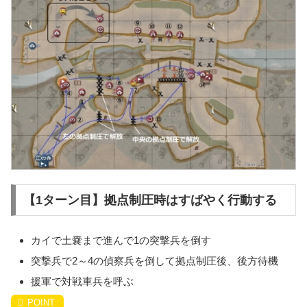
【1ターン目】拠点制圧時はすばやく行動する
カイで土嚢まで進んで1の突撃兵を倒す
突撃兵で2～4の偵察兵を倒して拠点制圧後、後方待機
援軍で対戦車兵を呼ぶ