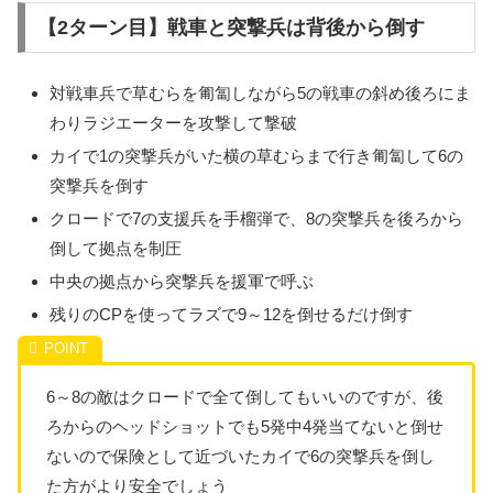
【2ターン目】戦車と突撃兵は背後から倒す
対戦車兵で草むらを匍匐しながら5の戦車の斜め後ろにま
わりラジエーターを攻撃して撃破
カイで1の突撃兵がいた横の草むらまで行き匍匐して6の
突撃兵を倒す
クロードで7の支援兵を手榴弾で、8の突撃兵を後ろから
倒して拠点を制圧
中央の拠点から突撃兵を援軍で呼ぶ
残りのCPを使ってラズで9～12を倒せるだけ倒す
6～8の敵はクロードで全て倒してもいいのですが、後
ろからのヘッドショットでも5発中4発当てないと倒せ
ないので保険として近づいたカイで6の突撃兵を倒し
た方がより安全でしょう