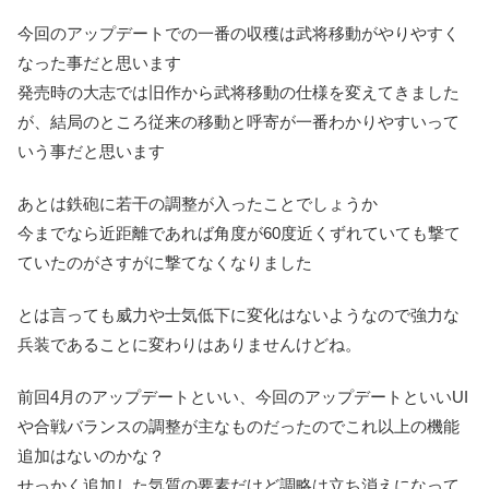
今回のアップデートでの一番の収穫は武将移動がやりやすく
なった事だと思います
発売時の大志では旧作から武将移動の仕様を変えてきました
が、結局のところ
従来の移動と呼寄が一番わかりやすい
って
いう事だと思います
あとは鉄砲に若干の調整が入ったことでしょうか
今までなら近距離であれば角度が60度近くずれていても撃て
ていたのがさすがに撃てなくなりました
とは言っても威力や士気低下に変化はないようなので強力な
兵装であることに変わりはありませんけどね。
前回4月のアップデートといい、今回のアップデートといいUI
や合戦バランスの調整が主なものだったのでこれ以上の機能
追加はないのかな？
せっかく追加した気質の要素だけど調略は立ち消えになって