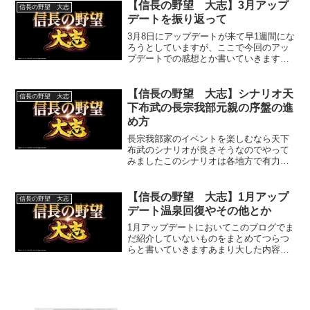
【信長の野望 大志】3月アップ
信長の野望 大志
デートを振り返って
3月8日にアップデートが来て早1週間にな
ろうとしていますが、ここで今回のアッ
プデートでの感想とか書いていきます
（注）2018年の記事です
【信長の野望 大志】シナリオ天
信長の野望 大志
下布武の長宗我部元親の序盤の進
め方
長宗我部家のイベントを楽しむなら天下
布武のシナリオが良さそうなのでやって
みましたこのシナリオは各地方で有力大
名が勢力を伸ばしてきていますが、四国
（と東北）はまだまだ弱小勢力がいるん
ですよね
【信長の野望 大志】1月アップ
信長の野望 大志
デート温泉回復やその他とか
1月アップデートにおいてこのブログでま
だ紹介していないものをまとめてつらつ
らと書いていきますあまり大した内容で
はないです（注）2018年の記事です