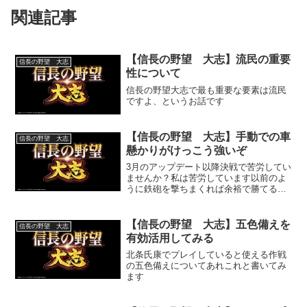
関連記事
【信長の野望 大志】流民の重要
信長の野望 大志
性について
信長の野望大志で最も重要な要素は流民
ですよ、というお話です
【信長の野望 大志】手動での車
信長の野望 大志
懸かりがけっこう強いぞ
3月のアップデート以降決戦で苦労してい
ませんか？私は苦労しています以前のよ
うに鉄砲を撃ちまくれば余裕で勝てるよ
うなものではなくなってしまいました
【信長の野望 大志】五色備えを
信長の野望 大志
有効活用してみる
北条氏康でプレイしていると使える作戦
の五色備えについてあれこれと書いてみ
ます