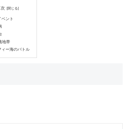
目次
イベント
病
台
礁地帯
フィー海のバトル