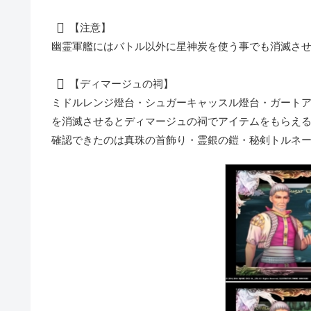
【注意】
幽霊軍艦にはバトル以外に星神炭を使う事でも消滅さ
【ディマージュの祠】
ミドルレンジ燈台・シュガーキャッスル燈台・ガートア
を消滅させるとディマージュの祠でアイテムをもらえ
確認できたのは
真珠の首飾り・霊銀の鎧・秘剣トルネ