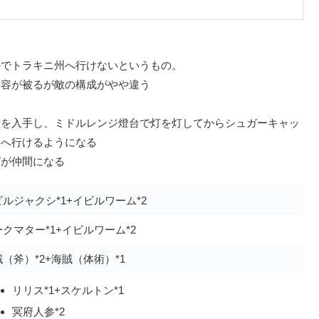
のでトラキニ州へ行けないというもの。
内容が被るが敵の構成がやや違う
炭
を入手し、ミドルレンジ燈台で灯を灯してからシュガーキャッ
州へ行けるようになる
グ
が仲間になる
ルジャクシ*1+イビルワーム*2
クマター*1+イビルワーム*2
（斧）*2+海賊（体術）*1
リリス*1+スケルトン*1
冥府人参*2