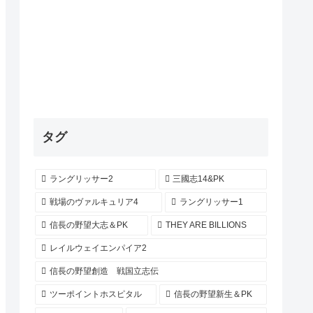
タグ
ラングリッサー2
三國志14&PK
戦場のヴァルキュリア4
ラングリッサー1
信長の野望大志＆PK
THEY ARE BILLIONS
レイルウェイエンパイア2
信長の野望創造 戦国立志伝
ツーポイントホスピタル
信長の野望新生＆PK