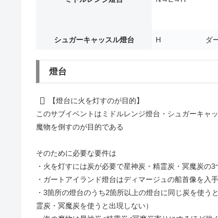
シュガーキャッスル燈台
H
ダー
燈台
【燈台に火を灯すのが目的】
このサブイベントは
ミドルレンジ燈台・シュガーキャ
魔物を倒すのが目的である
そのために必要な要件は
・火を灯すには炭が必要で
星神炭・精霊炭・冥魔炭
の3
・ガートアイランド燈台はディマージュの船首像を入
・3箇所の燈台のうち2箇所以上の燈台に同じ炭を使う
霊炭・冥魔炭を使うと出現しない）