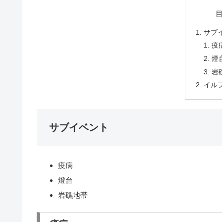
サブ
疫
燈
岩
イル
サブイベント
疫病
燈台
岩礁地帯