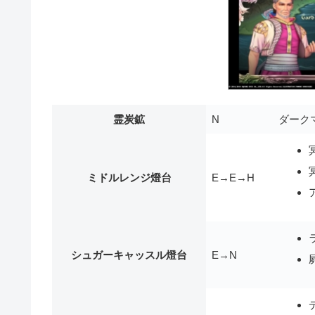
霊炭鉱
N
ダークマ
ミドルレンジ燈台
E→E→H
シュガーキャッスル燈台
E→N