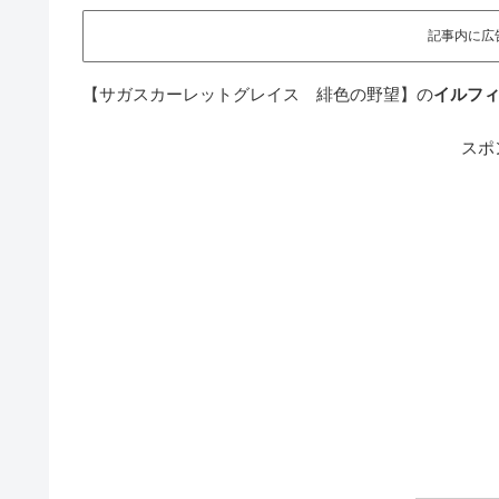
記事内に広
【サガスカーレットグレイス 緋色の野望】の
イルフ
スポ