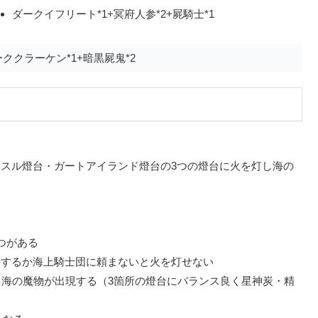
ダークイフリート*1+冥府人参*2+屍騎士*1
ククラーケン*1+暗黒屍鬼*2
ッスル燈台・ガートアイランド燈台
の3つの燈台に火を灯し海の
つがある
手するか海上騎士団に頼まないと火を灯せない
と海の魔物が出現する（3箇所の燈台にバランス良く星神炭・精