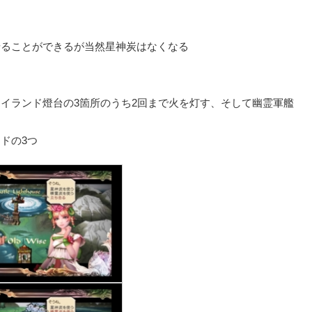
せることができるが当然星神炭はなくなる
イランド燈台の3箇所のうち2回まで火を灯す、そして幽霊軍艦
る
ード
の3つ