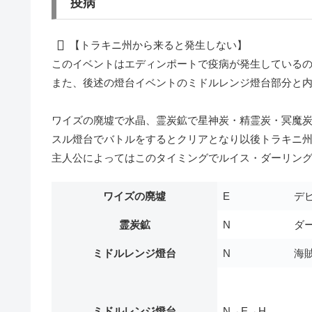
疫病
【トラキニ州から来ると発生しない】
このイベントはエディンポートで疫病が発生している
また、後述の燈台イベントのミドルレンジ燈台部分と
ワイズの廃墟で
水晶
、霊炭鉱で
星神炭・精霊炭・冥魔
スル燈台でバトルをするとクリアとなり以後トラキニ
主人公によってはこのタイミングで
ルイス・ダーリン
ワイズの廃墟
E
デビ
霊炭鉱
N
ダー
ミドルレンジ燈台
N
海賊
ミドルレンジ燈台
N→E→H