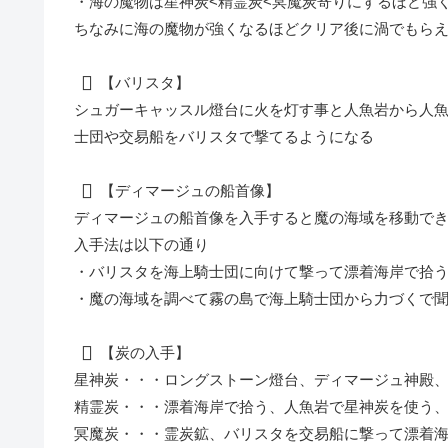
・海の魔物は星神炭<精霊炭<冥魔炭寄りにするほど強
ちなみに海の魔物が強くなるほどクリア後に渦でもら
【バリスタ】
シュガーキャッスル燈台に火を灯す
事と
人魚岩から人
士団や交易船をバリスタで撃てるようになる
【ディマージュの船首像】
ディマージュの船首像を入手すると魔の海域を移動で
入手法は以下の通り
・バリスタを
海上騎士団
に向けて撃って
漂着海岸
で拾
・
魔の海域
を調べて
霧の島
で海上騎士団から力づくで
【炭の入手】
星神炭・・・ロングストーン燈台、ディマージュ神殿
精霊炭・・・漂着海岸で拾う、人魚岩で星神炭を使う
冥魔炭・・・霊炭鉱、バリスタを
交易船
に撃って漂着