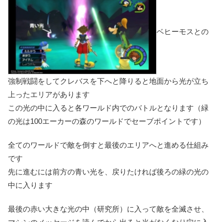
ベヒーモスとの
強制戦闘をしてクレバスを下へと降りると
地面から光が立ち
上ったエリア
があります
この光の中に入ると各ワールド内でのバトルとなります（緑
の光は100エーカーの森のワールドでセーブポイントです）
全てのワールドで敵を倒すと最後のエリアへと進める仕組み
です
先に進むには前方の
青い光
を、戻りたければ後ろの
緑の光
の
中に入ります
最後の赤い大きな光の中（研究所）に入って敵を全滅させ、