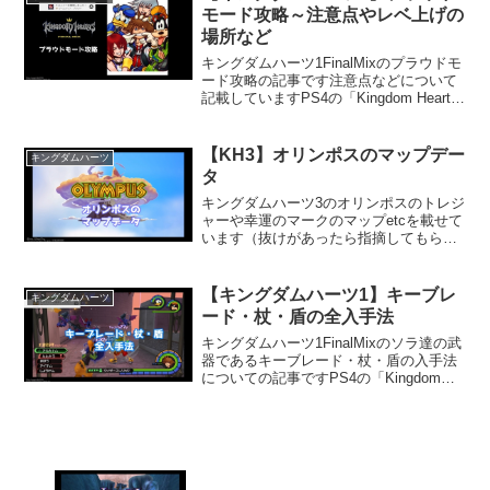
モード攻略～注意点やレベ上げの
場所など
キングダムハーツ1FinalMixのプラウドモ
ード攻略の記事です注意点などについて
記載していますPS4の「Kingdom Hearts
HD1.5+2.5 Remix」での内容となってい
ます
【KH3】オリンポスのマップデー
キングダムハーツ
タ
キングダムハーツ3のオリンポスのトレジ
ャーや幸運のマークのマップetcを載せて
います（抜けがあったら指摘してもらえ
ると有難いです 特に食材）
【キングダムハーツ1】キーブレ
キングダムハーツ
ード・杖・盾の全入手法
キングダムハーツ1FinalMixのソラ達の武
器であるキーブレード・杖・盾の入手法
についての記事ですPS4の「Kingdom
Hearts HD1.5+2.5 Remix」での内容とな
っています