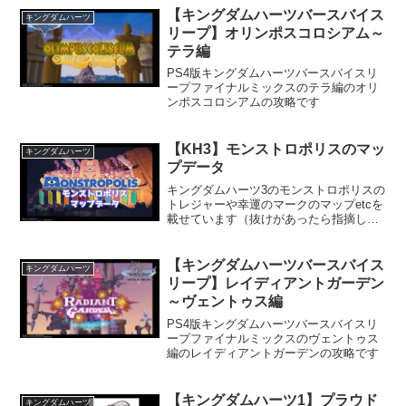
【キングダムハーツバースバイス
キングダムハーツ
リープ】オリンポスコロシアム～
テラ編
PS4版キングダムハーツバースバイスリ
ープファイナルミックスのテラ編のオリ
ンポスコロシアムの攻略です
【KH3】モンストロポリスのマッ
キングダムハーツ
プデータ
キングダムハーツ3のモンストロポリスの
トレジャーや幸運のマークのマップetcを
載せています（抜けがあったら指摘して
もらえると有難いです 特に食材） ここ
はクリア後に行けるエリアや通れるドア
があるのが特徴です
【キングダムハーツバースバイス
キングダムハーツ
リープ】レイディアントガーデン
～ヴェントゥス編
PS4版キングダムハーツバースバイスリ
ープファイナルミックスのヴェントゥス
編のレイディアントガーデンの攻略です
【キングダムハーツ1】プラウド
キングダムハーツ