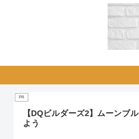
PR
【DQビルダーズ2】ムーンブ
よう