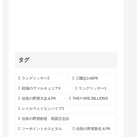
タグ
ラングリッサー2
三國志14&PK
戦場のヴァルキュリア4
ラングリッサー1
信長の野望大志＆PK
THEY ARE BILLIONS
レイルウェイエンパイア2
信長の野望創造 戦国立志伝
ツーポイントホスピタル
信長の野望新生＆PK