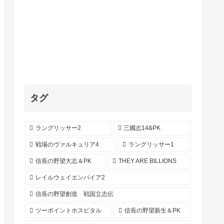
タグ
ラングリッサー2
三國志14&PK
戦場のヴァルキュリア4
ラングリッサー1
信長の野望大志＆PK
THEY ARE BILLIONS
レイルウェイエンパイア2
信長の野望創造 戦国立志伝
ツーポイントホスピタル
信長の野望新生＆PK