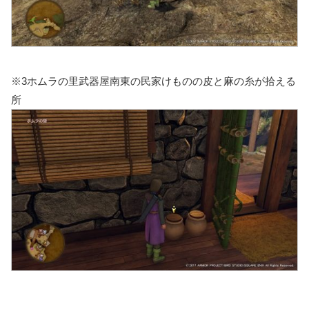
※3ホムラの里武器屋南東の民家けものの皮と麻の糸が拾える
所