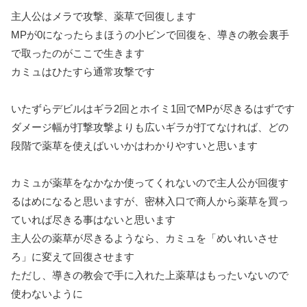
主人公はメラで攻撃、薬草で回復します
MPが0になったら
まほうの小ビンで回復
を、導きの教会裏手
で取ったのがここで生きます
カミュはひたすら通常攻撃です
いたずらデビルはギラ2回とホイミ1回でMPが尽きるはずです
ダメージ幅が打撃攻撃よりも広いギラが打てなければ、どの
段階で薬草を使えばいいかはわかりやすいと思います
カミュが薬草をなかなか使ってくれないので主人公が回復す
るはめになると思いますが、密林入口で商人から薬草を買っ
ていれば尽きる事はないと思います
主人公の薬草が尽きるようなら、カミュを「めいれいさせ
ろ」に変えて回復させます
ただし、導きの教会で手に入れた上薬草はもったいないので
使わないように