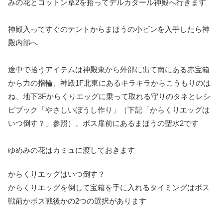
みの花とコットン草2
を拾ってデルカダール神殿へ行きます
神殿入ってすぐのテントからまほうの小ビンを入手したら神
殿内部へ
途中で拾うアイテムは神殿東から外部に出て南にある赤宝箱
から
力の指輪
、神殿1F北東にあるキラキラからこうもりのは
ね、地下3Fからくりエッグに乗って取れる
守りのタネとレシ
ピブック「やさしいぼうし作り」
（下記「からくりエッグは
いつ倒す？」参照）、ボス扉前にあるまほうの聖水2です
ゆめみの花はカミュに渡しておきます
からくりエッグはいつ倒す？
からくりエッグを倒して宝箱を手に入れるタイミングはボス
戦前かボス戦後かの2つの選択があります