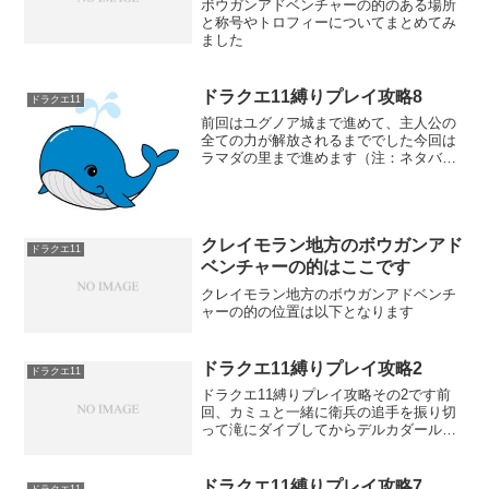
ボウガンアドベンチャーの的のある場所
と称号やトロフィーについてまとめてみ
ました
ドラクエ11縛りプレイ攻略8
ドラクエ11
前回はユグノア城まで進めて、主人公の
全ての力が解放されるまででした今回は
ラマダの里まで進めます（注：ネタバレ
あります）
クレイモラン地方のボウガンアド
ドラクエ11
ベンチャーの的はここです
クレイモラン地方のボウガンアドベンチ
ャーの的の位置は以下となります
ドラクエ11縛りプレイ攻略2
ドラクエ11
ドラクエ11縛りプレイ攻略その2です前
回、カミュと一緒に衛兵の追手を振り切
って滝にダイブしてからデルカダール神
殿までです
ドラクエ11縛りプレイ攻略7
ドラクエ11