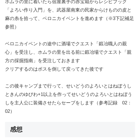
ホムラの里に着いたら宿屋裏手の赤宝箱からレシピブック
「よろい作り入門」
を、武器屋南東の民家から
けものの皮と
麻の糸
を拾って、ベロニカイベントを進めます（※3下記補足
参照）
ベロニカイベントの途中に酒場でクエスト「鍛冶職人の親
心」を受注し、ホムラの里を出る前に鍛冶場でクエスト
「親
方の採掘指南」
を受注しておきます
クリアするのはボスを倒して戻ってきた後です
この後キャンプまで行って、
せいどうのよろいとはねぼうし
ときんのゆびわ+1以上
を作ってせいどうのよろいとはねぼう
しを主人公に装備させたらセーブをします
（参考記録 02：
02）
感想