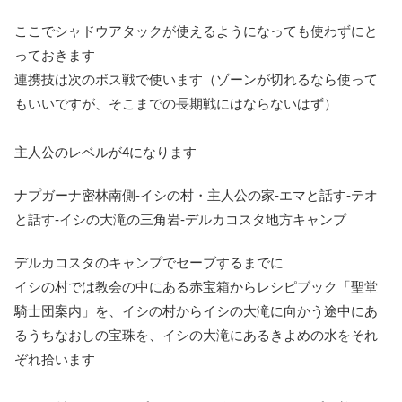
ここでシャドウアタックが使えるようになっても
使わずにと
っておきます
連携技は次のボス戦で使います（ゾーンが切れるなら使って
もいいですが、そこまでの長期戦にはならないはず）
主人公のレベルが4になります
ナプガーナ密林南側-イシの村・主人公の家-エマと話す-テオ
と話す-イシの大滝の三角岩-デルカコスタ地方キャンプ
デルカコスタのキャンプでセーブするまでに
イシの村では教会の中にある赤宝箱からレシピブック「聖堂
騎士団案内」を、イシの村からイシの大滝に向かう途中にあ
るうちなおしの宝珠を、イシの大滝にあるきよめの水をそれ
ぞれ拾います