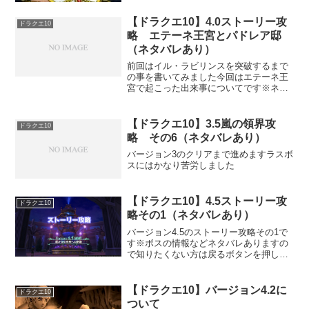
【ドラクエ10】4.0ストーリー攻
ドラクエ10
略 エテーネ王宮とパドレア邸
（ネタバレあり）
前回はイル・ラビリンスを突破するまで
の事を書いてみました今回はエテーネ王
宮で起こった出来事についてです※ネタ
バレありますのでご注意を
【ドラクエ10】3.5嵐の領界攻
ドラクエ10
略 その6（ネタバレあり）
バージョン3のクリアまで進めますラスボ
スにはかなり苦労しました
【ドラクエ10】4.5ストーリー攻
ドラクエ10
略その1（ネタバレあり）
バージョン4.5のストーリー攻略その1で
す※ボスの情報などネタバレありますの
で知りたくない方は戻るボタンを押して
ね(^^)/
【ドラクエ10】バージョン4.2に
ドラクエ10
ついて