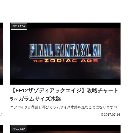
FF12TZA
ト
【FF12ザゾディアックエイジ】攻略チャート
5～ガラムサイズ水路
.
エアバイクが墜落し再びガラムサイズ水路を進むことになりますバ...
14
2017.07.14
FF12TZA