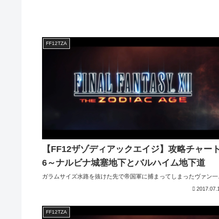
FF12TZA
【FF12ザゾディアックエイジ】攻略チャー
6～ナルビナ城塞地下とバルハイム地下道
ガラムサイズ水路を抜けた先で帝国軍に捕まってしまったヴァン一..
2017.07.
FF12TZA