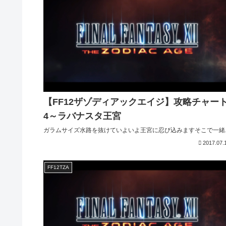
【FF12ザゾディアックエイジ】攻略チャー
4～ラバナスタ王宮
ガラムサイズ水路を抜けていよいよ王宮に忍び込みますそこで一緒..
2017.07.
FF12TZA