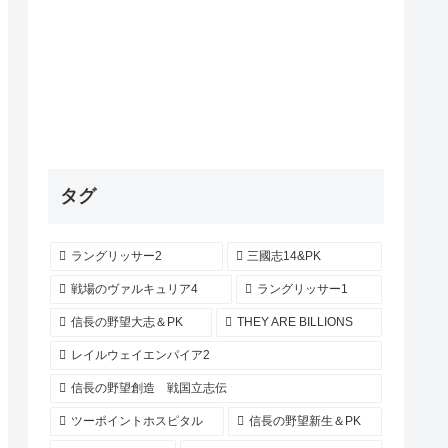
タグ
ラングリッサー2
三國志14&PK
戦場のヴァルキュリア4
ラングリッサー1
信長の野望大志＆PK
THEY ARE BILLIONS
レイルウェイエンパイア2
信長の野望創造 戦国立志伝
ツーポイントホスピタル
信長の野望新生＆PK